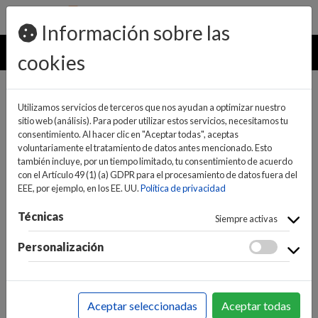
pedidos@ideaelectrodomesticos.com
924 047 836
Información sobre las
MENU
cookies
Utilizamos servicios de terceros que nos ayudan a optimizar nuestro
sitio web (análisis). Para poder utilizar estos servicios, necesitamos tu
consentimiento. Al hacer clic en "Aceptar todas", aceptas
voluntariamente el tratamiento de datos antes mencionado. Esto
también incluye, por un tiempo limitado, tu consentimiento de acuerdo
con el Artículo 49 (1) (a) GDPR para el procesamiento de datos fuera del
EEE, por ejemplo, en los EE. UU.
Política de privacidad
(0)
(0)
Técnicas
Siempre activas
Personalización
INICIO
>
INFORMÁTICA Y NUEVAS TECNOLOGÍAS
>
CONECTIVIDAD / REDES
>
CONECTIVIDAD
>
SWITCHS
Aceptar seleccionadas
Aceptar todas