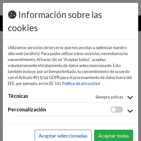
pedidos@ideaelectrodomesticos.com
924 047 836
Información sobre las
MENU
cookies
Utilizamos servicios de terceros que nos ayudan a optimizar nuestro
sitio web (análisis). Para poder utilizar estos servicios, necesitamos tu
consentimiento. Al hacer clic en "Aceptar todas", aceptas
voluntariamente el tratamiento de datos antes mencionado. Esto
también incluye, por un tiempo limitado, tu consentimiento de acuerdo
con el Artículo 49 (1) (a) GDPR para el procesamiento de datos fuera del
EEE, por ejemplo, en los EE. UU.
Política de privacidad
(0)
(0)
Técnicas
Siempre activas
Personalización
INICIO
>
INFORMÁTICA Y NUEVAS TECNOLOGÍAS
>
FOTO / VIDEO
>
CÁMARAS
>
CAMARAS DIGITALES
Aceptar seleccionadas
Aceptar todas