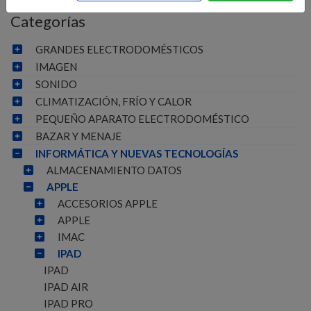
Categorías
GRANDES ELECTRODOMÉSTICOS
IMAGEN
SONIDO
CLIMATIZACIÓN, FRÍO Y CALOR
PEQUEÑO APARATO ELECTRODOMÉSTICO
BAZAR Y MENAJE
INFORMÁTICA Y NUEVAS TECNOLOGÍAS
ALMACENAMIENTO DATOS
APPLE
ACCESORIOS APPLE
APPLE
IMAC
IPAD
IPAD
IPAD AIR
IPAD PRO