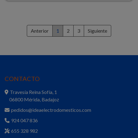
Anterior
1
2
3
Siguiente
CONTACTO
Travesía Reina Sofía, 1
06800 Mérida, Badajoz
pedidos@ideaelectrodomesticos.com
924 047 836
655 328 982