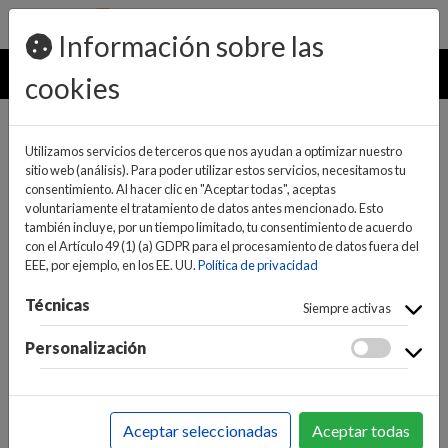
pedidos@ideaelectrodomesticos.com
924 047 836
Información sobre las
MENU
cookies
Utilizamos servicios de terceros que nos ayudan a optimizar nuestro
sitio web (análisis). Para poder utilizar estos servicios, necesitamos tu
consentimiento. Al hacer clic en "Aceptar todas", aceptas
voluntariamente el tratamiento de datos antes mencionado. Esto
también incluye, por un tiempo limitado, tu consentimiento de acuerdo
con el Artículo 49 (1) (a) GDPR para el procesamiento de datos fuera del
EEE, por ejemplo, en los EE. UU.
Política de privacidad
(0)
(0)
Técnicas
Siempre activas
Personalización
INICIO
>
INFORMÁTICA Y NUEVAS TECNOLOGÍAS
>
APPLE
>
IPAD
Aceptar seleccionadas
Aceptar todas