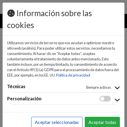
pedidos@ideaelectrodomesticos.com
924 047 836
Información sobre las
MENU
cookies
Utilizamos servicios de terceros que nos ayudan a optimizar nuestro
sitio web (análisis). Para poder utilizar estos servicios, necesitamos tu
consentimiento. Al hacer clic en "Aceptar todas", aceptas
voluntariamente el tratamiento de datos antes mencionado. Esto
también incluye, por un tiempo limitado, tu consentimiento de acuerdo
con el Artículo 49 (1) (a) GDPR para el procesamiento de datos fuera del
EEE, por ejemplo, en los EE. UU.
Política de privacidad
(0)
(0)
Técnicas
Siempre activas
Personalización
INICIO
>
GRANDES ELECTRODOMÉSTICOS
>
GRIFOS
>
GRIFOS EXTRAIBLES
Aceptar seleccionadas
Aceptar todas