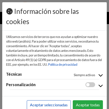
pedidos@ideaelectrodomesticos.com
924 047 836
Información sobre las
MENU
cookies
Utilizamos servicios de terceros que nos ayudan a optimizar nuestro
sitio web (análisis). Para poder utilizar estos servicios, necesitamos tu
consentimiento. Al hacer clic en "Aceptar todas", aceptas
voluntariamente el tratamiento de datos antes mencionado. Esto
también incluye, por un tiempo limitado, tu consentimiento de acuerdo
con el Artículo 49 (1) (a) GDPR para el procesamiento de datos fuera del
EEE, por ejemplo, en los EE. UU.
Política de privacidad
(0)
(0)
Técnicas
Siempre activas
Personalización
INICIO
>
PEQUEÑO APARATO ELECTRODOMÉSTICO
>
CUIDADO PERSONAL
>
MANICURA, PEDICURA Y
Aceptar seleccionadas
Aceptar todas
FACIAL