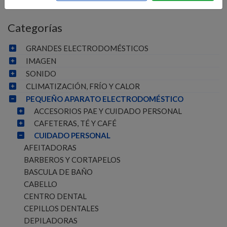
Categorías
GRANDES ELECTRODOMÉSTICOS
IMAGEN
SONIDO
CLIMATIZACIÓN, FRÍO Y CALOR
PEQUEÑO APARATO ELECTRODOMÉSTICO
ACCESORIOS PAE Y CUIDADO PERSONAL
CAFETERAS, TÉ Y CAFÉ
CUIDADO PERSONAL
AFEITADORAS
BARBEROS Y CORTAPELOS
BASCULA DE BAÑO
CABELLO
CENTRO DENTAL
CEPILLOS DENTALES
DEPILADORAS