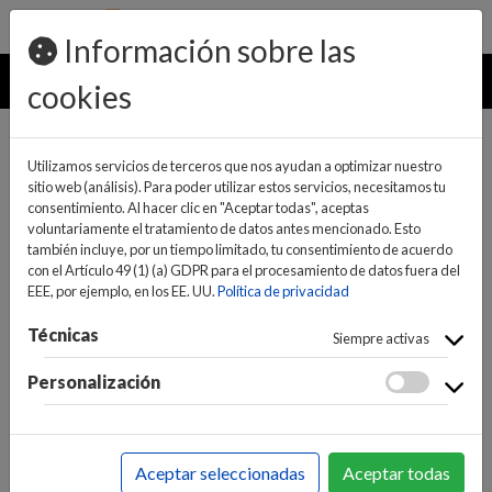
pedidos@ideaelectrodomesticos.com
924 047 836
Información sobre las
MENU
cookies
Utilizamos servicios de terceros que nos ayudan a optimizar nuestro
sitio web (análisis). Para poder utilizar estos servicios, necesitamos tu
consentimiento. Al hacer clic en "Aceptar todas", aceptas
voluntariamente el tratamiento de datos antes mencionado. Esto
también incluye, por un tiempo limitado, tu consentimiento de acuerdo
con el Artículo 49 (1) (a) GDPR para el procesamiento de datos fuera del
EEE, por ejemplo, en los EE. UU.
Política de privacidad
(0)
(0)
Técnicas
Siempre activas
Personalización
INICIO
>
INFORMÁTICA Y NUEVAS TECNOLOGÍAS
>
CONECTIVIDAD / REDES
>
VIDEOVIGILANCIA
>
Aceptar seleccionadas
Aceptar todas
CAMARAS VIDEOVIGILANCIA