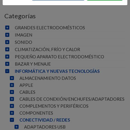
Categorías
GRANDES ELECTRODOMÉSTICOS
IMAGEN
SONIDO
CLIMATIZACIÓN, FRÍO Y CALOR
PEQUEÑO APARATO ELECTRODOMÉSTICO
BAZAR Y MENAJE
INFORMÁTICA Y NUEVAS TECNOLOGÍAS
ALMACENAMIENTO DATOS
APPLE
CABLES
CABLES DE CONEXIÓN/ENCHUFES/ADAPTADORES
COMPLEMENTOS Y PERIFÉRICOS
COMPONENTES
CONECTIVIDAD / REDES
ADAPTADORES USB