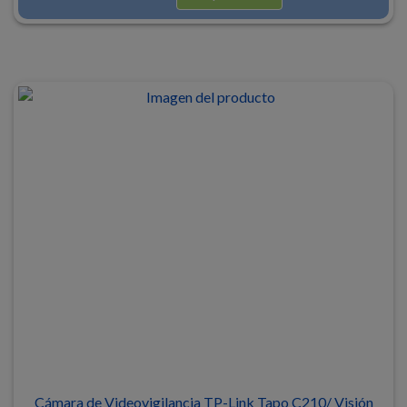
Cámara de Videovigilancia TP-Link Tapo C210/ Visión