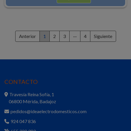
Anterior
1
2
3
···
4
Siguiente
CONTACTO
Travesía Reina Sofía, 1
06800 Mérida, Badajoz
pedidos@ideaelectrodomesticos.com
924 047 836