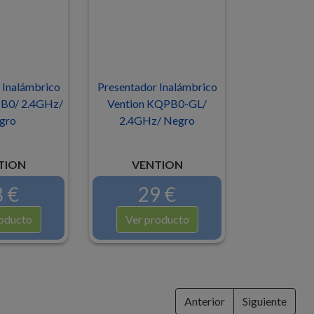
 Inalámbrico
Presentador Inalámbrico
B0/ 2.4GHz/
Vention KQPB0-GL/
gro
2.4GHz/ Negro
TION
VENTION
 €
29 €
oducto
Ver producto
Anterior
Siguiente