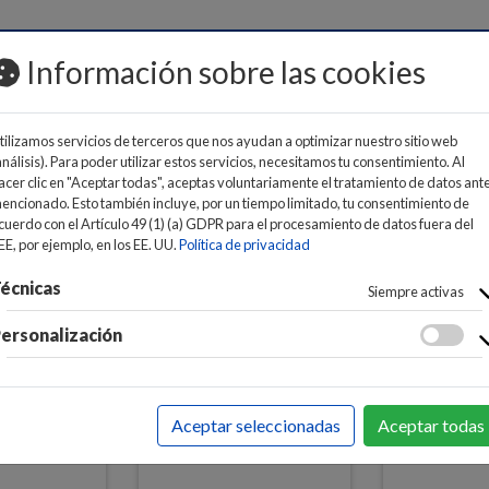
MOS
Información sobre las cookies
tilizamos servicios de terceros que nos ayudan a optimizar nuestro sitio web
análisis). Para poder utilizar estos servicios, necesitamos tu consentimiento. Al
acer clic en "Aceptar todas", aceptas voluntariamente el tratamiento de datos ant
encionado. Esto también incluye, por un tiempo limitado, tu consentimiento de
cuerdo con el Artículo 49 (1) (a) GDPR para el procesamiento de datos fuera del
FÉRICOS
>
RATONES
>
PRESENTADORES INALAMBRICOS
EE, por ejemplo, en los EE. UU.
Política de privacidad
écnicas
Siempre activas
ersonalización
Aceptar seleccionadas
Aceptar todas