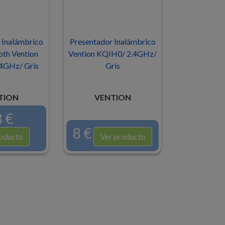
 Inalámbrico
Presentador Inalámbrico
oth Vention
Vention KQIH0/ 2.4GHz/
4GHz/ Gris
Gris
TION
VENTION
 €
8 €
oducto
Ver producto