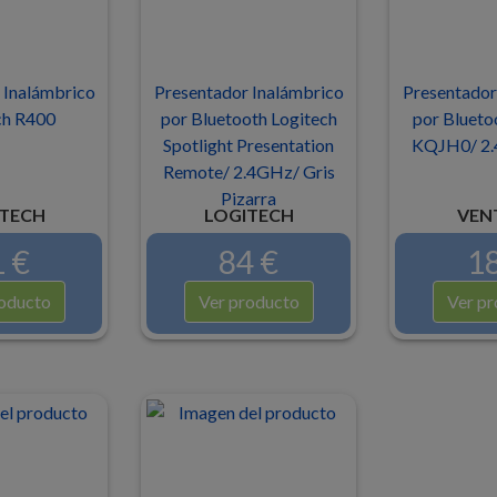
 Inalámbrico
Presentador Inalámbrico
Presentador
ch R400
por Bluetooth Logitech
por Blueto
Spotlight Presentation
KQJH0/ 2.
Remote/ 2.4GHz/ Gris
Pizarra
TECH
LOGITECH
VEN
 €
84 €
18
oducto
Ver producto
Ver pr