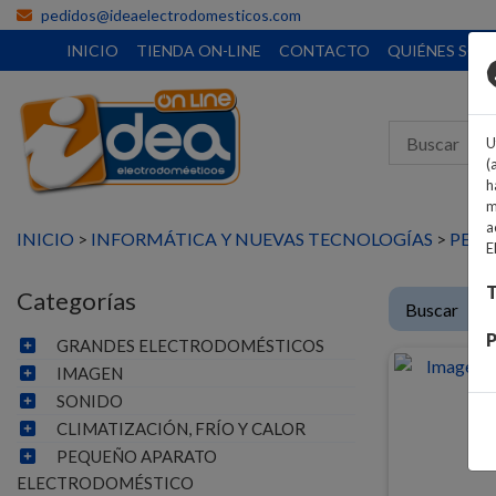
pedidos@ideaelectrodomesticos.com
INICIO
TIENDA ON-LINE
CONTACTO
QUIÉNES SO
U
(
h
m
a
INICIO
>
INFORMÁTICA Y NUEVAS TECNOLOGÍAS
>
PERI
E
T
Categorías
P
GRANDES ELECTRODOMÉSTICOS
IMAGEN
SONIDO
CLIMATIZACIÓN, FRÍO Y CALOR
PEQUEÑO APARATO
ELECTRODOMÉSTICO