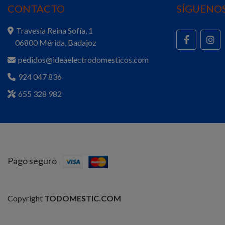
CONTACTO
SÍGUENOS
Travesía Reina Sofía, 1
06800 Mérida, Badajoz
pedidos@ideaelectrodomesticos.com
924 047 836
655 328 982
Pago seguro
Copyright
TODOMESTIC.COM