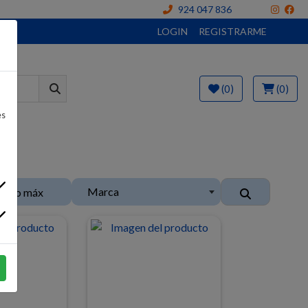
924 047 836
LOGIN
REGISTRARME
(0)
(0)
es
Marca