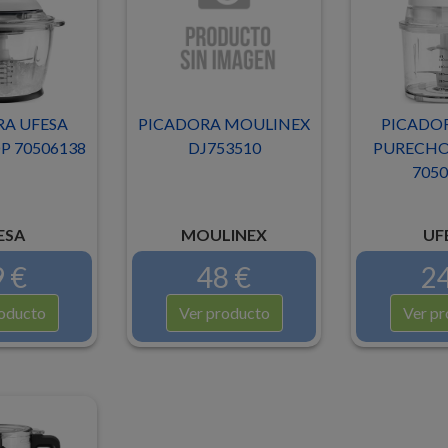
A UFESA
PICADORA MOULINEX
PICADOR
 70506138
DJ753510
PURECHO
7050
ESA
MOULINEX
UF
 €
48 €
24
oducto
Ver producto
Ver pr