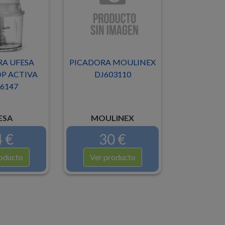
A UFESA
PICADORA MOULINEX
P ACTIVA
DJ603110
6147
ESA
MOULINEX
 €
30 €
oducto
Ver producto