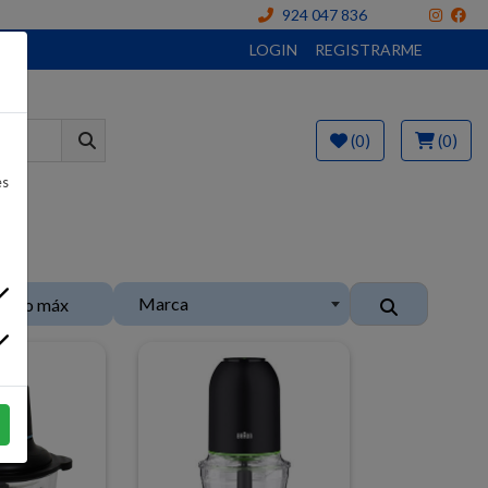
924 047 836
LOGIN
REGISTRARME
(0)
(0)
es
Marca