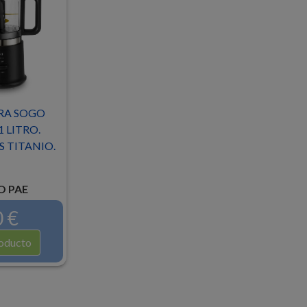
RA SOGO
1 LITRO.
 TITANIO.
 PAE
 €
oducto