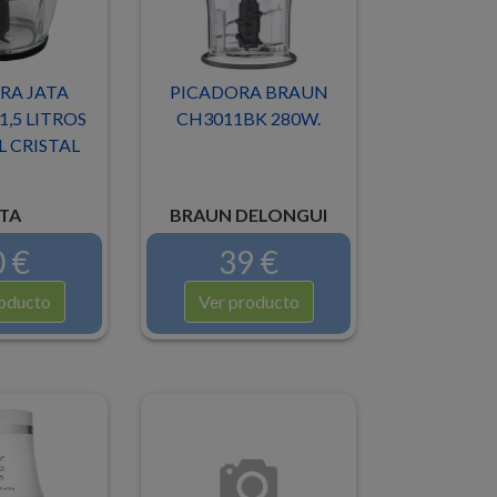
RA JATA
PICADORA BRAUN
1,5 LITROS
CH3011BK 280W.
 CRISTAL
TA
BRAUN DELONGUI
 €
39 €
oducto
Ver producto