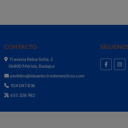
CONTACTO
SÍGUENOS
Travesía Reina Sofía, 1
06800 Mérida, Badajoz
pedidos@ideaelectrodomesticos.com
924 047 836
655 328 982