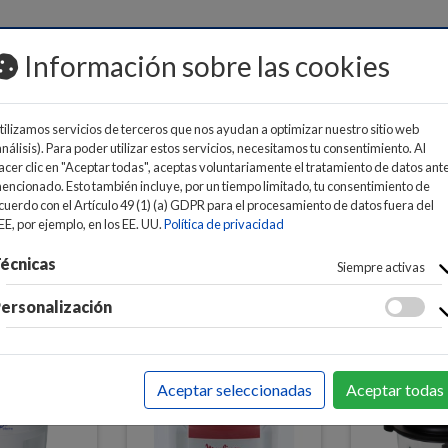
MOS
Información sobre las cookies
tilizamos servicios de terceros que nos ayudan a optimizar nuestro sitio web
análisis). Para poder utilizar estos servicios, necesitamos tu consentimiento. Al
acer clic en "Aceptar todas", aceptas voluntariamente el tratamiento de datos ant
encionado. Esto también incluye, por un tiempo limitado, tu consentimiento de
cuerdo con el Artículo 49 (1) (a) GDPR para el procesamiento de datos fuera del
E PARA COCINAR
>
PICADORAS
EE, por ejemplo, en los EE. UU.
Política de privacidad
écnicas
Siempre activas
ersonalización
Aceptar seleccionadas
Aceptar todas