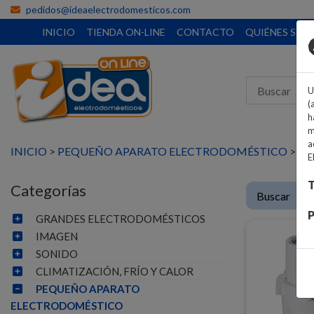
pedidos@ideaelectrodomesticos.com
INICIO
TIENDA ON-LINE
CONTACTO
QUIÉNES SO
U
(
h
m
a
INICIO
>
PEQUEÑO APARATO ELECTRODOMÉSTICO
>
PA
E
T
Categorías
P
GRANDES ELECTRODOMÉSTICOS
IMAGEN
SONIDO
CLIMATIZACIÓN, FRÍO Y CALOR
PEQUEÑO APARATO
ELECTRODOMÉSTICO