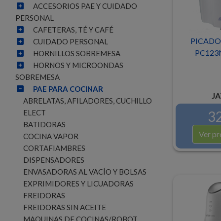
ACCESORIOS PAE Y CUIDADO
PERSONAL
CAFETERAS, TÉ Y CAFÉ
PICADO
CUIDADO PERSONAL
PC123
HORNILLOS SOBREMESA
HORNOS Y MICROONDAS
SOBREMESA
PAE PARA COCINAR
JA
ABRELATAS, AFILADORES, CUCHILLO
32
ELECT
BATIDORAS
Ver pr
COCINA VAPOR
CORTAFIAMBRES
DISPENSADORES
ENVASADORAS AL VACÍO Y BOLSAS
EXPRIMIDORES Y LICUADORAS
FREIDORAS
FREIDORAS SIN ACEITE
MAQUINAS DE COCINAS/ROBOT