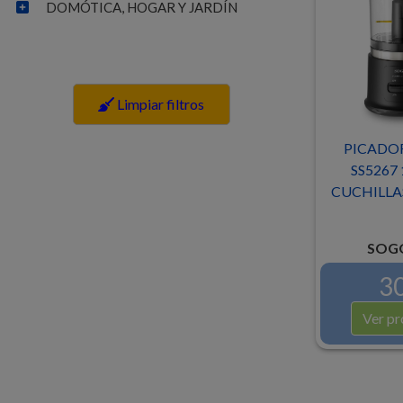
DOMÓTICA, HOGAR Y JARDÍN
Limpiar filtros
PICADO
SS5267 
CUCHILLAS
SOGO
30
Ver pr