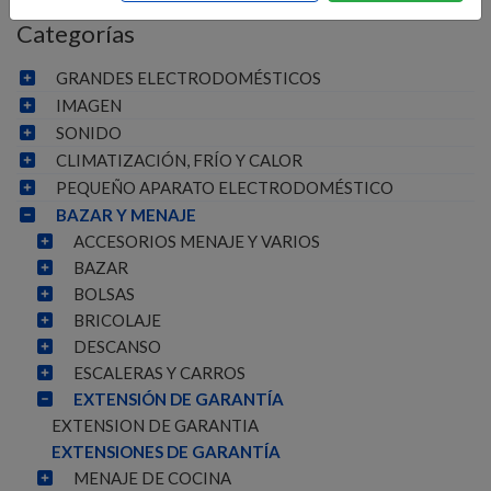
Categorías
GRANDES ELECTRODOMÉSTICOS
IMAGEN
SONIDO
CLIMATIZACIÓN, FRÍO Y CALOR
PEQUEÑO APARATO ELECTRODOMÉSTICO
BAZAR Y MENAJE
ACCESORIOS MENAJE Y VARIOS
BAZAR
BOLSAS
BRICOLAJE
DESCANSO
ESCALERAS Y CARROS
EXTENSIÓN DE GARANTÍA
EXTENSION DE GARANTIA
EXTENSIONES DE GARANTÍA
MENAJE DE COCINA