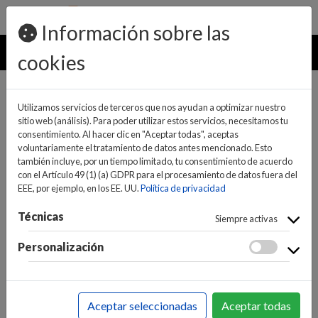
pedidos@ideaelectrodomesticos.com
924 047 836
Información sobre las
MENU
cookies
Utilizamos servicios de terceros que nos ayudan a optimizar nuestro
sitio web (análisis). Para poder utilizar estos servicios, necesitamos tu
consentimiento. Al hacer clic en "Aceptar todas", aceptas
voluntariamente el tratamiento de datos antes mencionado. Esto
también incluye, por un tiempo limitado, tu consentimiento de acuerdo
con el Artículo 49 (1) (a) GDPR para el procesamiento de datos fuera del
EEE, por ejemplo, en los EE. UU.
Política de privacidad
(0)
(0)
Técnicas
Siempre activas
Personalización
INICIO
>
BAZAR Y MENAJE
>
EXTENSIÓN DE GARANTÍA
>
EXTENSIONES DE GARANTÍA
Aceptar seleccionadas
Aceptar todas