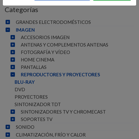
Categorías
GRANDES ELECTRODOMÉSTICOS
IMAGEN
ACCESORIOS IMAGEN
ANTENAS Y COMPLEMENTOS ANTENAS
FOTOGRAFÍA Y VÍDEO
HOME CINEMA
PANTALLAS
REPRODUCTORES Y PROYECTORES
BLU-RAY
DVD
PROYECTORES
SINTONIZADOR TDT
SINTONIZADORES TV Y CHROMECAST
SOPORTES TV
SONIDO
CLIMATIZACIÓN, FRÍO Y CALOR