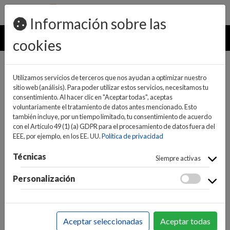
pedidos@ideaelectrodomesticos.com
924 047 836
Información sobre las
MENU
cookies
Utilizamos servicios de terceros que nos ayudan a optimizar nuestro
sitio web (análisis). Para poder utilizar estos servicios, necesitamos tu
consentimiento. Al hacer clic en "Aceptar todas", aceptas
voluntariamente el tratamiento de datos antes mencionado. Esto
también incluye, por un tiempo limitado, tu consentimiento de acuerdo
con el Artículo 49 (1) (a) GDPR para el procesamiento de datos fuera del
EEE, por ejemplo, en los EE. UU.
Política de privacidad
(0)
(0)
Técnicas
Siempre activas
Personalización
INICIO
>
IMAGEN
>
REPRODUCTORES Y PROYECTORES
>
BLU-RAY
Aceptar seleccionadas
Aceptar todas