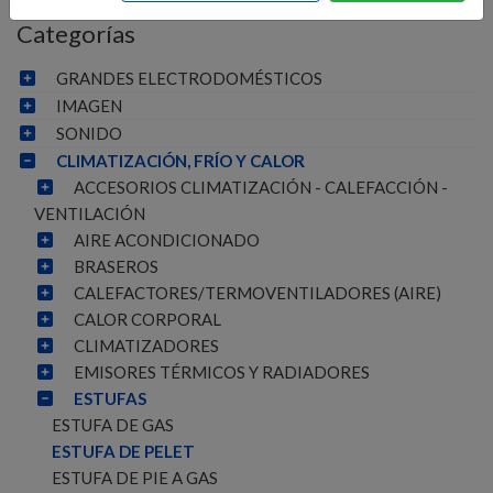
Categorías
GRANDES ELECTRODOMÉSTICOS
IMAGEN
SONIDO
CLIMATIZACIÓN, FRÍO Y CALOR
ACCESORIOS CLIMATIZACIÓN - CALEFACCIÓN -
VENTILACIÓN
AIRE ACONDICIONADO
BRASEROS
CALEFACTORES/TERMOVENTILADORES (AIRE)
CALOR CORPORAL
CLIMATIZADORES
EMISORES TÉRMICOS Y RADIADORES
ESTUFAS
ESTUFA DE GAS
ESTUFA DE PELET
ESTUFA DE PIE A GAS