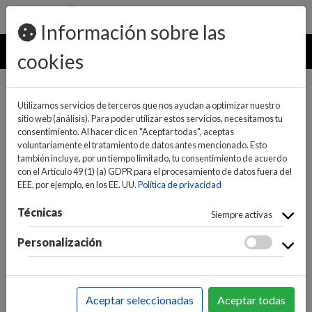
pedidos@ideaelectrodomesticos.com
924 047 836
Información sobre las
MENU
cookies
Utilizamos servicios de terceros que nos ayudan a optimizar nuestro
sitio web (análisis). Para poder utilizar estos servicios, necesitamos tu
consentimiento. Al hacer clic en "Aceptar todas", aceptas
voluntariamente el tratamiento de datos antes mencionado. Esto
también incluye, por un tiempo limitado, tu consentimiento de acuerdo
con el Artículo 49 (1) (a) GDPR para el procesamiento de datos fuera del
EEE, por ejemplo, en los EE. UU.
Política de privacidad
(0)
(0)
Técnicas
Siempre activas
Personalización
INICIO
>
CLIMATIZACIÓN, FRÍO Y CALOR
>
ESTUFAS
>
ESTUFA DE PELET
Aceptar seleccionadas
Aceptar todas