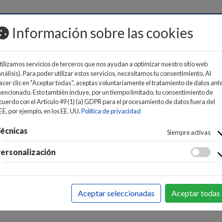
MOS
Información sobre las cookies
tilizamos servicios de terceros que nos ayudan a optimizar nuestro sitio web
análisis). Para poder utilizar estos servicios, necesitamos tu consentimiento. Al
acer clic en "Aceptar todas", aceptas voluntariamente el tratamiento de datos ant
encionado. Esto también incluye, por un tiempo limitado, tu consentimiento de
cuerdo con el Artículo 49 (1) (a) GDPR para el procesamiento de datos fuera del
E PARA LA ROPA
>
PLANCHA DE VAPOR
EE, por ejemplo, en los EE. UU.
Política de privacidad
écnicas
Siempre activas
ersonalización
No se ha encontrado ningún
Aceptar seleccionadas
Aceptar todas