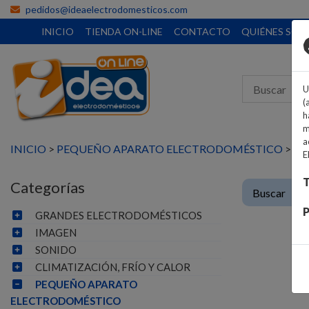
pedidos@ideaelectrodomesticos.com
INICIO
TIENDA ON-LINE
CONTACTO
QUIÉNES SO
U
(
h
m
a
INICIO
>
PEQUEÑO APARATO ELECTRODOMÉSTICO
>
PA
E
T
Categorías
P
GRANDES ELECTRODOMÉSTICOS
IMAGEN
SONIDO
CLIMATIZACIÓN, FRÍO Y CALOR
PEQUEÑO APARATO
ELECTRODOMÉSTICO