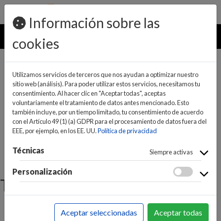
pedidos@ideaelectrodomesticos.com
924 047 836
Información sobre las
MENU
cookies
Utilizamos servicios de terceros que nos ayudan a optimizar nuestro
sitio web (análisis). Para poder utilizar estos servicios, necesitamos tu
consentimiento. Al hacer clic en "Aceptar todas", aceptas
voluntariamente el tratamiento de datos antes mencionado. Esto
también incluye, por un tiempo limitado, tu consentimiento de acuerdo
con el Artículo 49 (1) (a) GDPR para el procesamiento de datos fuera del
EEE, por ejemplo, en los EE. UU.
Política de privacidad
(0)
(0)
Técnicas
Siempre activas
Personalización
Términos y condiciones
Introducción
Aceptar seleccionadas
Aceptar todas