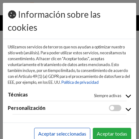
pedidos@ideaelectrodomesticos.com
924 047 836
Información sobre las
MENU
cookies
Utilizamos servicios de terceros que nos ayudan a optimizar nuestro
sitio web (análisis). Para poder utilizar estos servicios, necesitamos tu
consentimiento. Al hacer clic en "Aceptar todas", aceptas
voluntariamente el tratamiento de datos antes mencionado. Esto
también incluye, por un tiempo limitado, tu consentimiento de acuerdo
con el Artículo 49 (1) (a) GDPR para el procesamiento de datos fuera del
EEE, por ejemplo, en los EE. UU.
Política de privacidad
(0)
(0)
Técnicas
Siempre activas
Personalización
INICIO
>
GRANDES ELECTRODOMÉSTICOS
>
FREGADEROS
>
FREGADEROS BAJO-ENCIMERA
Aceptar seleccionadas
Aceptar todas