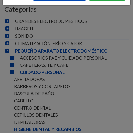
Categorías
GRANDES ELECTRODOMÉSTICOS
IMAGEN
SONIDO
CLIMATIZACIÓN, FRÍO Y CALOR
PEQUEÑO APARATO ELECTRODOMÉSTICO
ACCESORIOS PAE Y CUIDADO PERSONAL
CAFETERAS, TÉ Y CAFÉ
CUIDADO PERSONAL
AFEITADORAS
BARBEROS Y CORTAPELOS
BASCULA DE BAÑO
CABELLO
CENTRO DENTAL
CEPILLOS DENTALES
DEPILADORAS
HIGIENE DENTAL Y RECAMBIOS