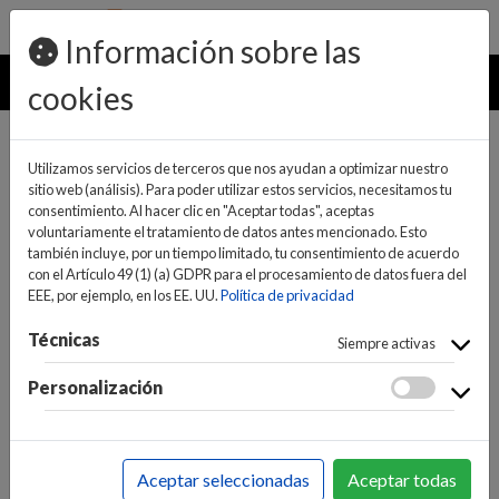
pedidos@ideaelectrodomesticos.com
924 047 836
Información sobre las
MENU
cookies
Utilizamos servicios de terceros que nos ayudan a optimizar nuestro
sitio web (análisis). Para poder utilizar estos servicios, necesitamos tu
consentimiento. Al hacer clic en "Aceptar todas", aceptas
voluntariamente el tratamiento de datos antes mencionado. Esto
también incluye, por un tiempo limitado, tu consentimiento de acuerdo
con el Artículo 49 (1) (a) GDPR para el procesamiento de datos fuera del
EEE, por ejemplo, en los EE. UU.
Política de privacidad
(0)
(0)
Técnicas
Siempre activas
Personalización
INICIO
>
PEQUEÑO APARATO ELECTRODOMÉSTICO
>
CUIDADO PERSONAL
>
HIGIENE DENTAL Y RECAMBIOS
Aceptar seleccionadas
Aceptar todas