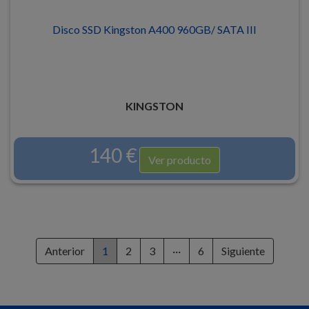
Disco SSD Kingston A400 960GB/ SATA III
KINGSTON
140 €
Ver producto
Anterior
1
2
3
···
6
Siguiente