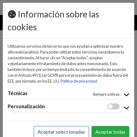
pedidos@ideaelectrodomesticos.com
924 047 836
Información sobre las
MENU
cookies
Utilizamos servicios de terceros que nos ayudan a optimizar nuestro
sitio web (análisis). Para poder utilizar estos servicios, necesitamos tu
consentimiento. Al hacer clic en "Aceptar todas", aceptas
voluntariamente el tratamiento de datos antes mencionado. Esto
también incluye, por un tiempo limitado, tu consentimiento de acuerdo
con el Artículo 49 (1) (a) GDPR para el procesamiento de datos fuera del
EEE, por ejemplo, en los EE. UU.
Política de privacidad
(0)
(0)
Técnicas
Siempre activas
Personalización
INICIO
>
INFORMÁTICA Y NUEVAS TECNOLOGÍAS
>
COMPONENTES
>
COMPONENTES
>
DISCOS DUROS
Aceptar seleccionadas
Aceptar todas
SSD