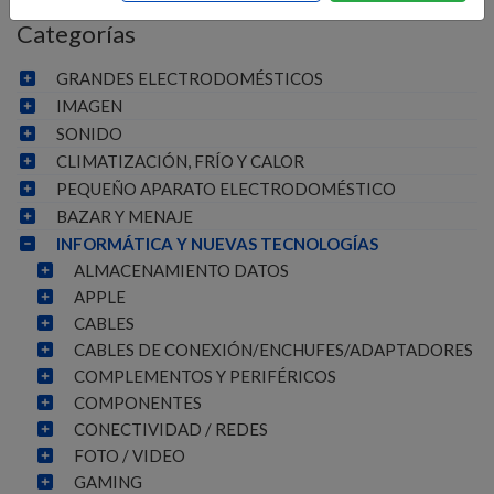
Categorías
GRANDES ELECTRODOMÉSTICOS
IMAGEN
SONIDO
CLIMATIZACIÓN, FRÍO Y CALOR
PEQUEÑO APARATO ELECTRODOMÉSTICO
BAZAR Y MENAJE
INFORMÁTICA Y NUEVAS TECNOLOGÍAS
ALMACENAMIENTO DATOS
APPLE
CABLES
CABLES DE CONEXIÓN/ENCHUFES/ADAPTADORES
COMPLEMENTOS Y PERIFÉRICOS
COMPONENTES
CONECTIVIDAD / REDES
FOTO / VIDEO
GAMING