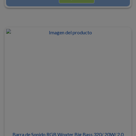
Barra de Sonido RGB Woxter Big Bass 320/ 20W/ 2.0