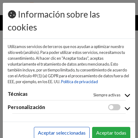
pedidos@ideaelectrodomesticos.com
924 047 836
Información sobre las
MENU
cookies
Utilizamos servicios de terceros que nos ayudan a optimizar nuestro
sitio web (análisis). Para poder utilizar estos servicios, necesitamos tu
consentimiento. Al hacer clic en "Aceptar todas", aceptas
voluntariamente el tratamiento de datos antes mencionado. Esto
también incluye, por un tiempo limitado, tu consentimiento de acuerdo
con el Artículo 49 (1) (a) GDPR para el procesamiento de datos fuera del
EEE, por ejemplo, en los EE. UU.
Política de privacidad
(0)
(0)
Técnicas
Siempre activas
Personalización
INICIO
>
INFORMÁTICA Y NUEVAS TECNOLOGÍAS
>
PERIFÉRICOS
>
ALTAVOCES
>
BARRAS DE SONIDO
Aceptar seleccionadas
Aceptar todas