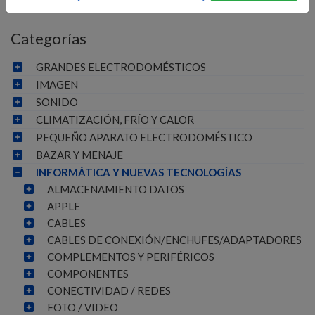
Categorías
GRANDES ELECTRODOMÉSTICOS
IMAGEN
SONIDO
CLIMATIZACIÓN, FRÍO Y CALOR
PEQUEÑO APARATO ELECTRODOMÉSTICO
BAZAR Y MENAJE
INFORMÁTICA Y NUEVAS TECNOLOGÍAS
ALMACENAMIENTO DATOS
APPLE
CABLES
CABLES DE CONEXIÓN/ENCHUFES/ADAPTADORES
COMPLEMENTOS Y PERIFÉRICOS
COMPONENTES
CONECTIVIDAD / REDES
FOTO / VIDEO