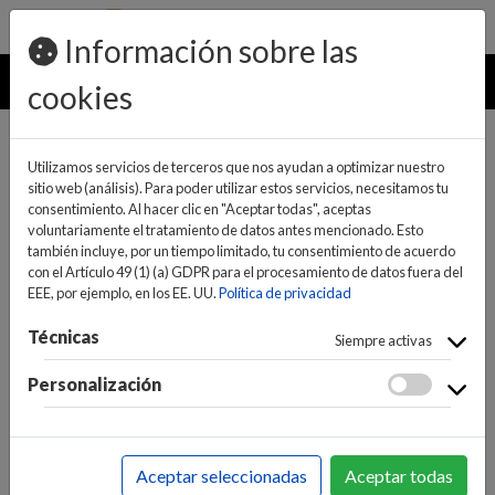
pedidos@ideaelectrodomesticos.com
924 047 836
Información sobre las
MENU
cookies
Utilizamos servicios de terceros que nos ayudan a optimizar nuestro
sitio web (análisis). Para poder utilizar estos servicios, necesitamos tu
consentimiento. Al hacer clic en "Aceptar todas", aceptas
voluntariamente el tratamiento de datos antes mencionado. Esto
también incluye, por un tiempo limitado, tu consentimiento de acuerdo
con el Artículo 49 (1) (a) GDPR para el procesamiento de datos fuera del
EEE, por ejemplo, en los EE. UU.
Política de privacidad
(0)
(0)
Técnicas
Siempre activas
Personalización
INICIO
>
INFORMÁTICA Y NUEVAS TECNOLOGÍAS
>
GAMING / CONSOLAS
>
JUEGOS Y ACCESORIOS
>
Aceptar seleccionadas
Aceptar todas
JUEGOS PS5