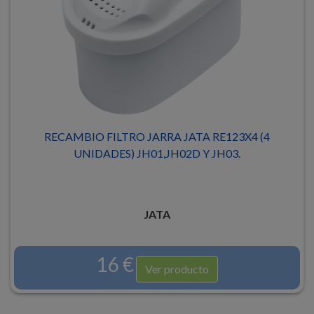
RECAMBIO FILTRO JARRA JATA RE123X4 (4
UNIDADES) JH01,JH02D Y JH03.
JATA
16 €
Ver producto