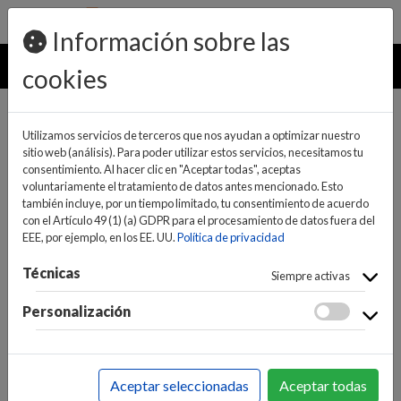
pedidos@ideaelectrodomesticos.com
924 047 836
Información sobre las
MENU
cookies
Utilizamos servicios de terceros que nos ayudan a optimizar nuestro
sitio web (análisis). Para poder utilizar estos servicios, necesitamos tu
consentimiento. Al hacer clic en "Aceptar todas", aceptas
voluntariamente el tratamiento de datos antes mencionado. Esto
también incluye, por un tiempo limitado, tu consentimiento de acuerdo
con el Artículo 49 (1) (a) GDPR para el procesamiento de datos fuera del
EEE, por ejemplo, en los EE. UU.
Política de privacidad
(0)
(0)
Técnicas
Siempre activas
Personalización
INICIO
>
BAZAR Y MENAJE
>
ACCESORIOS MENAJE Y
VARIOS
>
ACCESORIOS MENAJE
Aceptar seleccionadas
Aceptar todas