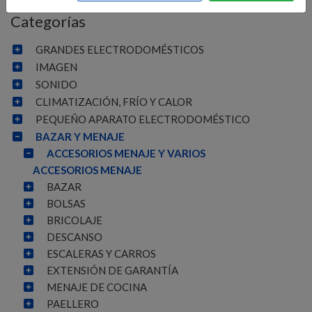
Categorías
GRANDES ELECTRODOMÉSTICOS
IMAGEN
SONIDO
CLIMATIZACIÓN, FRÍO Y CALOR
PEQUEÑO APARATO ELECTRODOMÉSTICO
BAZAR Y MENAJE
ACCESORIOS MENAJE Y VARIOS
ACCESORIOS MENAJE
BAZAR
BOLSAS
BRICOLAJE
DESCANSO
ESCALERAS Y CARROS
EXTENSIÓN DE GARANTÍA
MENAJE DE COCINA
PAELLERO