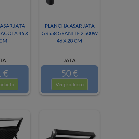
ASAR JATA
PLANCHA ASAR JATA
ACOTA 46 X
GR558 GRANITE 2.500W
 CM
46 X 28 CM
TA
JATA
 €
50 €
oducto
Ver producto