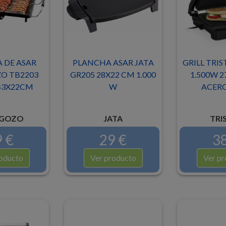
 DE ASAR
PLANCHA ASAR JATA
GRILL TRIS
O TB2203
GR205 28X22 CM 1.000
1.500W 2
43X22CM
W
ACERO
GOZO
JATA
TRI
 €
29 €
38
oducto
Ver producto
Ver pr