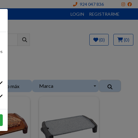
924 047 836
LOGIN
REGISTRARME
(0)
(0)
es
Marca