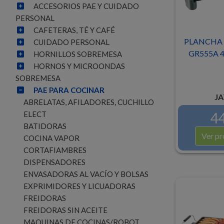
ACCESORIOS PAE Y CUIDADO
PERSONAL
CAFETERAS, TÉ Y CAFÉ
PLANCHA 
CUIDADO PERSONAL
GR555A 4
HORNILLOS SOBREMESA
HORNOS Y MICROONDAS
SOBREMESA
PAE PARA COCINAR
JA
ABRELATAS, AFILADORES, CUCHILLO
44
ELECT
BATIDORAS
Ver pr
COCINA VAPOR
CORTAFIAMBRES
DISPENSADORES
ENVASADORAS AL VACÍO Y BOLSAS
EXPRIMIDORES Y LICUADORAS
FREIDORAS
FREIDORAS SIN ACEITE
MAQUINAS DE COCINAS/ROBOT