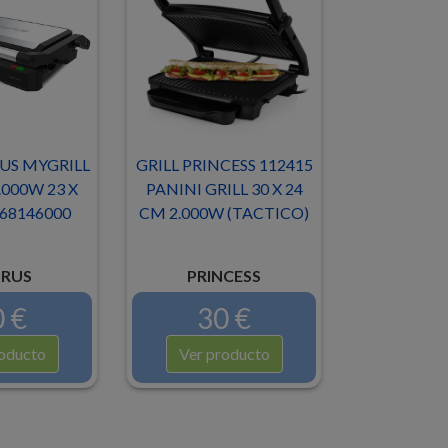
US MYGRILL
GRILL PRINCESS 112415
000W 23 X
PANINI GRILL 30 X 24
68146000
CM 2.000W (TACTICO)
RUS
PRINCESS
 €
30 €
oducto
Ver producto