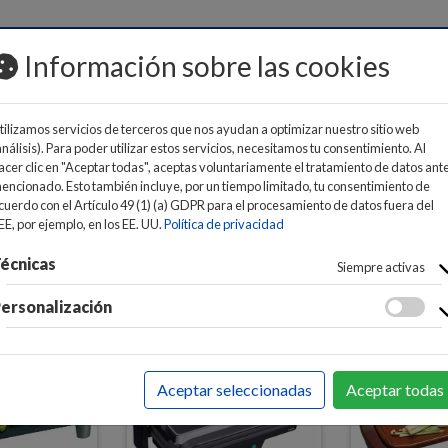
MOS
Información sobre las cookies
tilizamos servicios de terceros que nos ayudan a optimizar nuestro sitio web
análisis). Para poder utilizar estos servicios, necesitamos tu consentimiento. Al
acer clic en "Aceptar todas", aceptas voluntariamente el tratamiento de datos ant
encionado. Esto también incluye, por un tiempo limitado, tu consentimiento de
cuerdo con el Artículo 49 (1) (a) GDPR para el procesamiento de datos fuera del
E PARA COCINAR
>
PLANCHAS ASAR/GRILL/BARBACOAS
EE, por ejemplo, en los EE. UU.
Política de privacidad
écnicas
Siempre activas
ersonalización
Aceptar seleccionadas
Aceptar todas