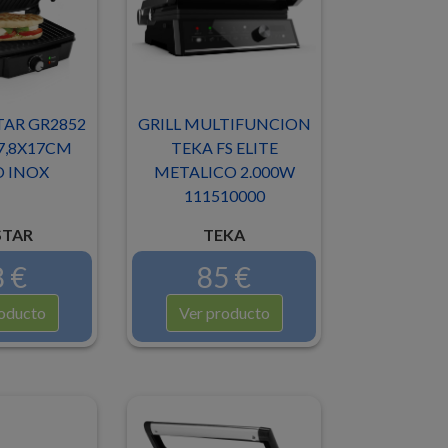
TAR GR2852
GRILL MULTIFUNCION
7,8X17CM
TEKA FS ELITE
 INOX
METALICO 2.000W
111510000
STAR
TEKA
 €
85 €
oducto
Ver producto