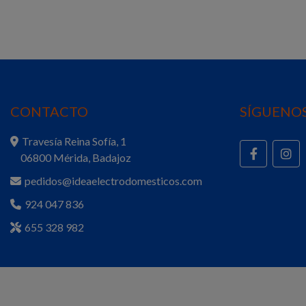
CONTACTO
SÍGUENOS
Travesía Reina Sofía, 1
06800 Mérida, Badajoz
pedidos@ideaelectrodomesticos.com
924 047 836
655 328 982