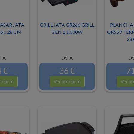
ASAR JATA
GRILL JATA GR266 GRILL
PLANCHA 
6 x 28 CM
3 EN 1 1.000W
GR559 TERR
28
TA
JATA
JA
 €
36 €
71
oducto
Ver producto
Ver pr