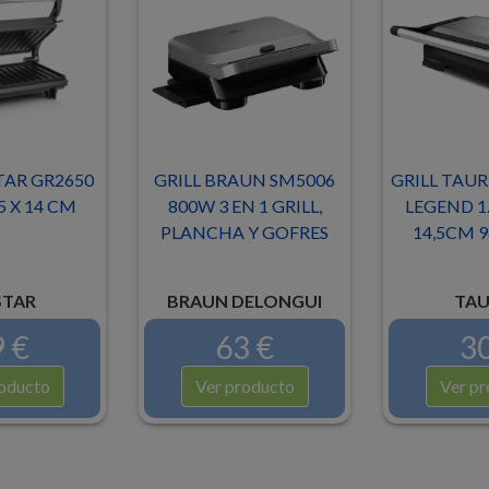
TAR GR2650
GRILL BRAUN SM5006
GRILL TAUR
5 X 14 CM
800W 3 EN 1 GRILL,
LEGEND 1.
PLANCHA Y GOFRES
14,5CM 9
STAR
BRAUN DELONGUI
TAU
 €
63 €
30
oducto
Ver producto
Ver pr