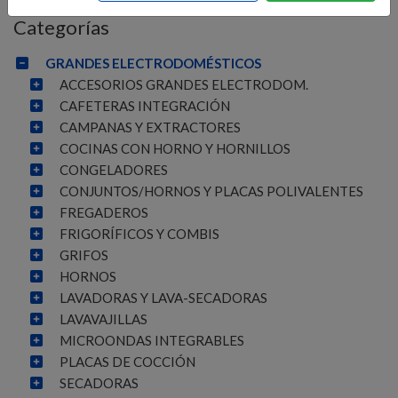
Categorías
GRANDES ELECTRODOMÉSTICOS
ACCESORIOS GRANDES ELECTRODOM.
CAFETERAS INTEGRACIÓN
CAMPANAS Y EXTRACTORES
COCINAS CON HORNO Y HORNILLOS
CONGELADORES
CONJUNTOS/HORNOS Y PLACAS POLIVALENTES
FREGADEROS
FRIGORÍFICOS Y COMBIS
GRIFOS
HORNOS
LAVADORAS Y LAVA-SECADORAS
LAVAVAJILLAS
MICROONDAS INTEGRABLES
PLACAS DE COCCIÓN
SECADORAS