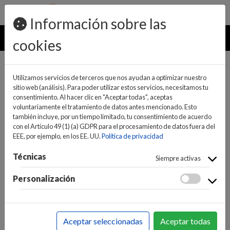
pedidos@ideaelectrodomesticos.com
924 047 836
Información sobre las
MENU
cookies
Utilizamos servicios de terceros que nos ayudan a optimizar nuestro
sitio web (análisis). Para poder utilizar estos servicios, necesitamos tu
consentimiento. Al hacer clic en "Aceptar todas", aceptas
voluntariamente el tratamiento de datos antes mencionado. Esto
también incluye, por un tiempo limitado, tu consentimiento de acuerdo
con el Artículo 49 (1) (a) GDPR para el procesamiento de datos fuera del
EEE, por ejemplo, en los EE. UU.
Política de privacidad
(0)
(0)
Técnicas
Siempre activas
Personalización
INICIO
>
GRANDES ELECTRODOMÉSTICOS
>
TERMOS Y
CALENTADORES
>
TERMOS ELECTRICOS
Aceptar seleccionadas
Aceptar todas