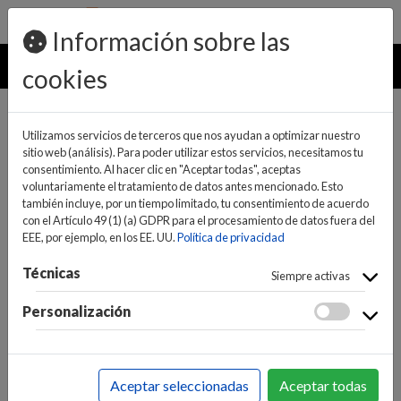
pedidos@ideaelectrodomesticos.com
924 047 836
Información sobre las
MENU
cookies
Utilizamos servicios de terceros que nos ayudan a optimizar nuestro
sitio web (análisis). Para poder utilizar estos servicios, necesitamos tu
consentimiento. Al hacer clic en "Aceptar todas", aceptas
voluntariamente el tratamiento de datos antes mencionado. Esto
también incluye, por un tiempo limitado, tu consentimiento de acuerdo
con el Artículo 49 (1) (a) GDPR para el procesamiento de datos fuera del
EEE, por ejemplo, en los EE. UU.
Política de privacidad
(0)
(0)
Técnicas
Siempre activas
Personalización
INICIO
>
INFORMÁTICA Y NUEVAS TECNOLOGÍAS
>
FOTO / VIDEO
>
CÁMARAS
Aceptar seleccionadas
Aceptar todas