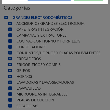
Categorías
GRANDES ELECTRODOMÉSTICOS
ACCESORIOS GRANDES ELECTRODOM.
CAFETERAS INTEGRACIÓN
CAMPANAS Y EXTRACTORES
COCINAS CON HORNO Y HORNILLOS
CONGELADORES
CONJUNTOS/HORNOS Y PLACAS POLIVALENTES
FREGADEROS
FRIGORÍFICOS Y COMBIS
GRIFOS
HORNOS
LAVADORAS Y LAVA-SECADORAS
LAVAVAJILLAS
MICROONDAS INTEGRABLES
PLACAS DE COCCIÓN
SECADORAS