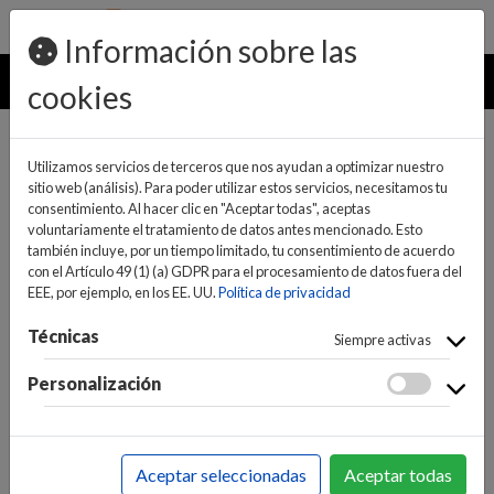
pedidos@ideaelectrodomesticos.com
924 047 836
Información sobre las
MENU
cookies
Utilizamos servicios de terceros que nos ayudan a optimizar nuestro
sitio web (análisis). Para poder utilizar estos servicios, necesitamos tu
consentimiento. Al hacer clic en "Aceptar todas", aceptas
voluntariamente el tratamiento de datos antes mencionado. Esto
también incluye, por un tiempo limitado, tu consentimiento de acuerdo
con el Artículo 49 (1) (a) GDPR para el procesamiento de datos fuera del
EEE, por ejemplo, en los EE. UU.
Política de privacidad
(0)
(0)
Técnicas
Siempre activas
Personalización
INICIO
>
GRANDES ELECTRODOMÉSTICOS
>
TERMOS Y
CALENTADORES
>
CALENTADORES GAS
Aceptar seleccionadas
Aceptar todas