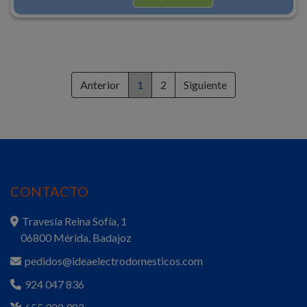
Anterior
1
2
Siguiente
CONTACTO
Travesía Reina Sofía, 1
06800 Mérida, Badajoz
pedidos@ideaelectrodomesticos.com
924 047 836