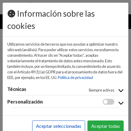
pedidos@ideaelectrodomesticos.com
924 047 836
Información sobre las
MENU
cookies
Utilizamos servicios de terceros que nos ayudan a optimizar nuestro
sitio web (análisis). Para poder utilizar estos servicios, necesitamos tu
consentimiento. Al hacer clic en "Aceptar todas", aceptas
voluntariamente el tratamiento de datos antes mencionado. Esto
también incluye, por un tiempo limitado, tu consentimiento de acuerdo
con el Artículo 49 (1) (a) GDPR para el procesamiento de datos fuera del
EEE, por ejemplo, en los EE. UU.
Política de privacidad
(0)
(0)
Técnicas
Siempre activas
Personalización
INICIO
>
INFORMÁTICA Y NUEVAS TECNOLOGÍAS
>
GAMING / CONSOLAS
>
JUEGOS Y ACCESORIOS
>
Aceptar seleccionadas
Aceptar todas
ACCESORIOS NINTENDO