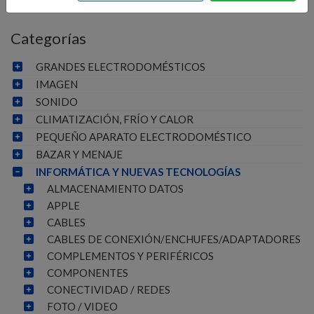
Categorías
GRANDES ELECTRODOMÉSTICOS
IMAGEN
SONIDO
CLIMATIZACIÓN, FRÍO Y CALOR
PEQUEÑO APARATO ELECTRODOMÉSTICO
BAZAR Y MENAJE
INFORMÁTICA Y NUEVAS TECNOLOGÍAS
ALMACENAMIENTO DATOS
APPLE
CABLES
CABLES DE CONEXIÓN/ENCHUFES/ADAPTADORES
COMPLEMENTOS Y PERIFÉRICOS
COMPONENTES
CONECTIVIDAD / REDES
FOTO / VIDEO