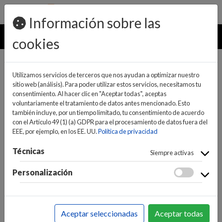
pedidos@ideaelectrodomesticos.com
924 047 836
Información sobre las
MENU
cookies
Utilizamos servicios de terceros que nos ayudan a optimizar nuestro
sitio web (análisis). Para poder utilizar estos servicios, necesitamos tu
consentimiento. Al hacer clic en "Aceptar todas", aceptas
voluntariamente el tratamiento de datos antes mencionado. Esto
también incluye, por un tiempo limitado, tu consentimiento de acuerdo
con el Artículo 49 (1) (a) GDPR para el procesamiento de datos fuera del
EEE, por ejemplo, en los EE. UU.
Política de privacidad
(0)
(0)
Técnicas
Siempre activas
Personalización
INICIO
>
INFORMÁTICA Y NUEVAS TECNOLOGÍAS
>
IMPRESORAS Y CARTUCHOS
>
IMPRESORAS Y
Aceptar seleccionadas
Aceptar todas
CARTUCHOS