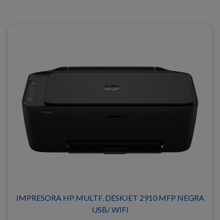
IMPRESORA HP MULTF. DESKJET 2910 MFP NEGRA
USB/ WIFI