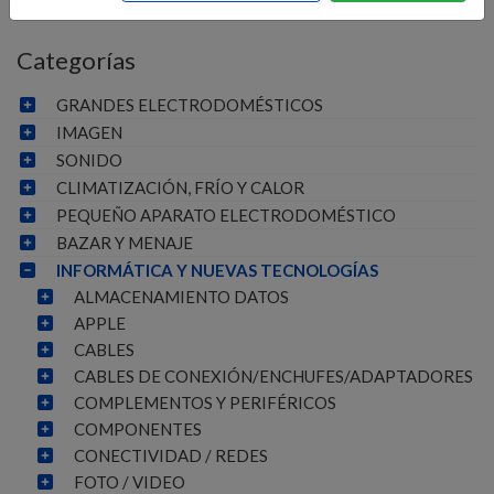
Categorías
GRANDES ELECTRODOMÉSTICOS
IMAGEN
SONIDO
CLIMATIZACIÓN, FRÍO Y CALOR
PEQUEÑO APARATO ELECTRODOMÉSTICO
BAZAR Y MENAJE
INFORMÁTICA Y NUEVAS TECNOLOGÍAS
ALMACENAMIENTO DATOS
APPLE
CABLES
CABLES DE CONEXIÓN/ENCHUFES/ADAPTADORES
COMPLEMENTOS Y PERIFÉRICOS
COMPONENTES
CONECTIVIDAD / REDES
FOTO / VIDEO