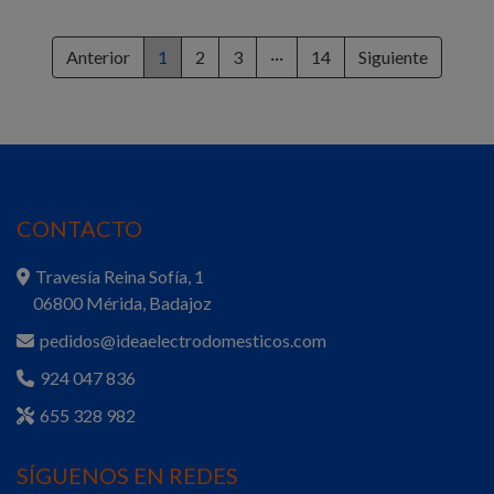
Anterior
1
2
3
···
14
Siguiente
CONTACTO
Travesía Reina Sofía, 1
06800 Mérida, Badajoz
pedidos@ideaelectrodomesticos.com
924 047 836
655 328 982
SÍGUENOS EN REDES