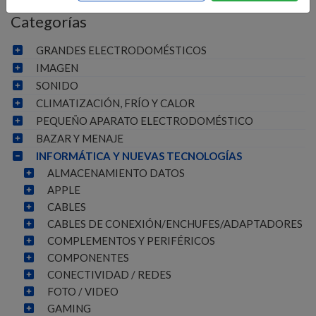
Categorías
GRANDES ELECTRODOMÉSTICOS
IMAGEN
SONIDO
CLIMATIZACIÓN, FRÍO Y CALOR
PEQUEÑO APARATO ELECTRODOMÉSTICO
BAZAR Y MENAJE
INFORMÁTICA Y NUEVAS TECNOLOGÍAS
ALMACENAMIENTO DATOS
APPLE
CABLES
CABLES DE CONEXIÓN/ENCHUFES/ADAPTADORES
COMPLEMENTOS Y PERIFÉRICOS
COMPONENTES
CONECTIVIDAD / REDES
FOTO / VIDEO
GAMING