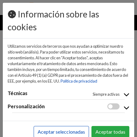
pedidos@ideaelectrodomesticos.com
924 047 836
Información sobre las
MENU
cookies
Utilizamos servicios de terceros que nos ayudan a optimizar nuestro
sitio web (análisis). Para poder utilizar estos servicios, necesitamos tu
consentimiento. Al hacer clic en "Aceptar todas", aceptas
voluntariamente el tratamiento de datos antes mencionado. Esto
también incluye, por un tiempo limitado, tu consentimiento de acuerdo
con el Artículo 49 (1) (a) GDPR para el procesamiento de datos fuera del
EEE, por ejemplo, en los EE. UU.
Política de privacidad
(0)
(0)
Técnicas
Siempre activas
Personalización
INICIO
>
INFORMÁTICA Y NUEVAS TECNOLOGÍAS
>
PORTÁTILES
>
PORTATILES
>
PORTATILES
Aceptar seleccionadas
Aceptar todas