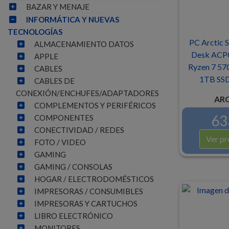
BAZAR Y MENAJE
INFORMÁTICA Y NUEVAS
TECNOLOGÍAS
PC Arctic 
ALMACENAMIENTO DATOS
Desk ACP
APPLE
Ryzen 7 57
CABLES
1TB SSD
CABLES DE
CONEXIÓN/ENCHUFES/ADAPTADORES
ARC
COMPLEMENTOS Y PERIFÉRICOS
63
COMPONENTES
CONECTIVIDAD / REDES
Ver pr
FOTO / VIDEO
GAMING
GAMING / CONSOLAS
HOGAR / ELECTRODOMÉSTICOS
IMPRESORAS / CONSUMIBLES
IMPRESORAS Y CARTUCHOS
LIBRO ELECTRÓNICO
MONITORES