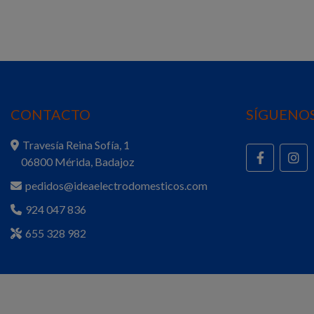
CONTACTO
SÍGUENOS
Travesía Reina Sofía, 1
06800 Mérida, Badajoz
pedidos@ideaelectrodomesticos.com
924 047 836
655 328 982