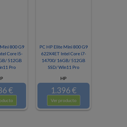
 Mini 800 G9
PC HP Elite Mini 800 G9
el Core i5-
622X4ET Intel Core i7-
GB/ 512GB
14700/ 16GB/ 512GB
n11 Pro
SSD/ Win11 Pro
P
HP
36 €
1.396 €
oducto
Ver producto