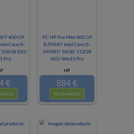
SFF 400 G9
PC HP Pro Mini 400 G9
el Core i5-
B70YJAT Intel Core i5-
 256GB SSD/
14500T/ 16GB/ 512GB
1 Pro
SSD/ Win11 Pro
P
HP
4 €
884 €
oducto
Ver producto