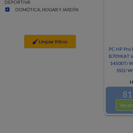
DEPORTIVA
DOMÓTICA, HOGAR Y JARDÍN
Limpiar filtros
PC HP Pro 
B70YKAT Int
14500T/ 8
SSD/ Wi
H
81
Ver pr