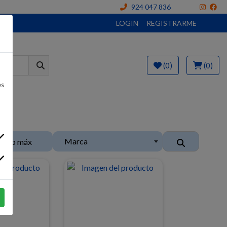
924 047 836
LOGIN
REGISTRARME
(0)
(0)
es
Marca