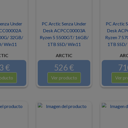
Senza Under
PC Arctic Senza Under
PC Arctic 
CC00002A
Desk ACPCC00003A
Desk ACP
00G/ 32GB/
Ryzen 5 5500GT/ 16GB/
Ryzen 7 57
/ Win11
1TB SSD/ Win11
1TB SSD/ 
TIC
ARCTIC
ARC
3 €
526 €
71
oducto
Ver producto
Ver pr