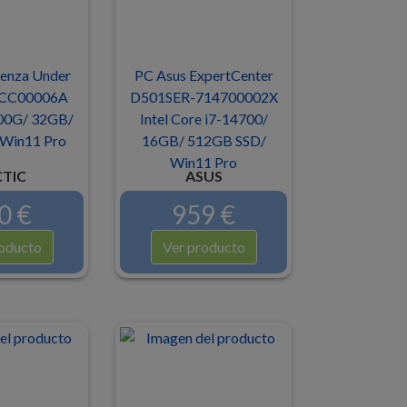
Senza Under
PC Asus ExpertCenter
CC00006A
D501SER-714700002X
00G/ 32GB/
Intel Core i7-14700/
Win11 Pro
16GB/ 512GB SSD/
Win11 Pro
TIC
ASUS
0 €
959 €
oducto
Ver producto