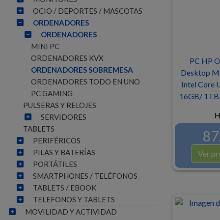
OCIO / DEPORTES / MASCOTAS
ORDENADORES
ORDENADORES
MINI PC
ORDENADORES KVX
PC HP O
ORDENADORES SOBREMESA
Desktop M
ORDENADORES TODO EN UNO
Intel Core 
PC GAMING
16GB/ 1TB 
PULSERAS Y RELOJES
H
SERVIDORES
TABLETS
87
PERIFÉRICOS
PILAS Y BATERÍAS
Ver pr
PORTÁTILES
SMARTPHONES / TELÉFONOS
TABLETS / EBOOK
TELEFONOS Y TABLETS
MOVILIDAD Y ACTIVIDAD