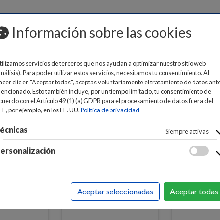
MOS
Información sobre las cookies
tilizamos servicios de terceros que nos ayudan a optimizar nuestro sitio web
análisis). Para poder utilizar estos servicios, necesitamos tu consentimiento. Al
acer clic en "Aceptar todas", aceptas voluntariamente el tratamiento de datos ant
encionado. Esto también incluye, por un tiempo limitado, tu consentimiento de
cuerdo con el Artículo 49 (1) (a) GDPR para el procesamiento de datos fuera del
ENADORES
>
ORDENADORES
>
ORDENADORES SOBREMESA
EE, por ejemplo, en los EE. UU.
Política de privacidad
écnicas
Siempre activas
ersonalización
Aceptar seleccionadas
Aceptar todas