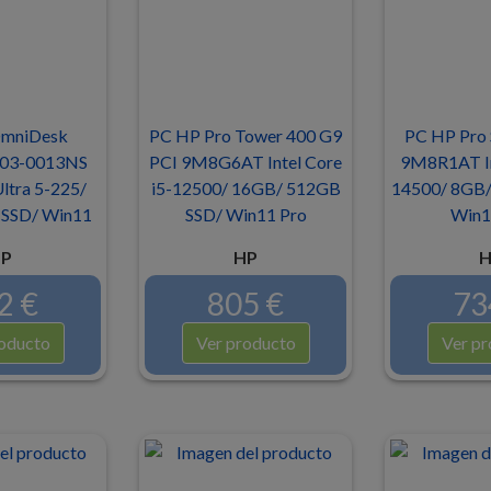
mniDesk
PC HP Pro Tower 400 G9
PC HP Pro 
03-0013NS
PCI 9M8G6AT Intel Core
9M8R1AT Int
Ultra 5-225/
i5-12500/ 16GB/ 512GB
14500/ 8GB/
SSD/ Win11
SSD/ Win11 Pro
Win1
P
HP
H
2 €
805 €
73
oducto
Ver producto
Ver pr