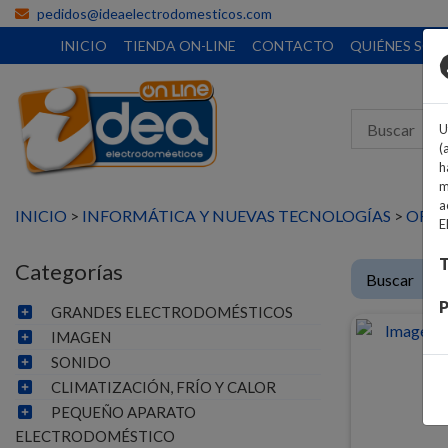
pedidos@ideaelectrodomesticos.com
INICIO
TIENDA ON-LINE
CONTACTO
QUIÉNES SO
U
(
h
m
a
INICIO
>
INFORMÁTICA Y NUEVAS TECNOLOGÍAS
>
ORD
E
T
Categorías
P
GRANDES ELECTRODOMÉSTICOS
IMAGEN
SONIDO
CLIMATIZACIÓN, FRÍO Y CALOR
PEQUEÑO APARATO
ELECTRODOMÉSTICO