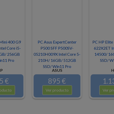
Mini 400 G9
PC Asus ExpertCenter
PC HP Elite
el Core i5-
P500 SFF P500SV-
622X2ET Int
GB/ 256GB
05210H009X Intel Core 5-
14500/ 16
n11 Pro
210H/ 16GB/ 512GB
SSD/ Wi
SSD/ Win11 Pro
P
ASUS
H
5 €
895 €
1.1
oducto
Ver producto
Ver pr