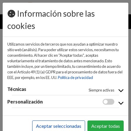
pedidos@ideaelectrodomesticos.com
924 047 836
Información sobre las
MENU
cookies
Utilizamos servicios de terceros que nos ayudan a optimizar nuestro
sitio web (análisis). Para poder utilizar estos servicios, necesitamos tu
consentimiento. Al hacer clic en "Aceptar todas", aceptas
voluntariamente el tratamiento de datos antes mencionado. Esto
también incluye, por un tiempo limitado, tu consentimiento de acuerdo
con el Artículo 49 (1) (a) GDPR para el procesamiento de datos fuera del
EEE, por ejemplo, en los EE. UU.
Política de privacidad
(0)
(0)
Técnicas
Siempre activas
Personalización
INICIO
>
INFORMÁTICA Y NUEVAS TECNOLOGÍAS
>
CONECTIVIDAD / REDES
>
CONECTIVIDAD
Aceptar seleccionadas
Aceptar todas