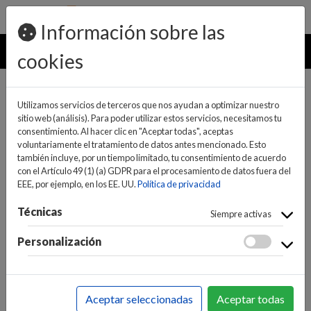
pedidos@ideaelectrodomesticos.com
924 047 836
Información sobre las
MENU
cookies
Utilizamos servicios de terceros que nos ayudan a optimizar nuestro
sitio web (análisis). Para poder utilizar estos servicios, necesitamos tu
consentimiento. Al hacer clic en "Aceptar todas", aceptas
voluntariamente el tratamiento de datos antes mencionado. Esto
también incluye, por un tiempo limitado, tu consentimiento de acuerdo
con el Artículo 49 (1) (a) GDPR para el procesamiento de datos fuera del
EEE, por ejemplo, en los EE. UU.
Política de privacidad
(0)
(0)
Técnicas
Siempre activas
Personalización
INICIO
>
CLIMATIZACIÓN, FRÍO Y CALOR
>
VENTILACION
>
INDUSTRIAL COLUMNA
Aceptar seleccionadas
Aceptar todas