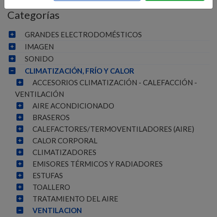
Categorías
GRANDES ELECTRODOMÉSTICOS
IMAGEN
SONIDO
CLIMATIZACIÓN, FRÍO Y CALOR
ACCESORIOS CLIMATIZACIÓN - CALEFACCIÓN -
VENTILACIÓN
AIRE ACONDICIONADO
BRASEROS
CALEFACTORES/TERMOVENTILADORES (AIRE)
CALOR CORPORAL
CLIMATIZADORES
EMISORES TÉRMICOS Y RADIADORES
ESTUFAS
TOALLERO
TRATAMIENTO DEL AIRE
VENTILACION