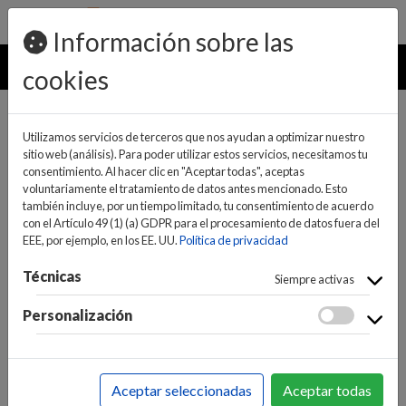
pedidos@ideaelectrodomesticos.com
924 047 836
Información sobre las
MENU
cookies
Utilizamos servicios de terceros que nos ayudan a optimizar nuestro
sitio web (análisis). Para poder utilizar estos servicios, necesitamos tu
consentimiento. Al hacer clic en "Aceptar todas", aceptas
voluntariamente el tratamiento de datos antes mencionado. Esto
también incluye, por un tiempo limitado, tu consentimiento de acuerdo
con el Artículo 49 (1) (a) GDPR para el procesamiento de datos fuera del
EEE, por ejemplo, en los EE. UU.
Política de privacidad
(0)
(0)
Técnicas
Siempre activas
Personalización
INICIO
>
INFORMÁTICA Y NUEVAS TECNOLOGÍAS
>
PERIFÉRICOS
>
PERIFÉRICOS
>
CAMARAS WEB -
Aceptar seleccionadas
Aceptar todas
WEBCAMS