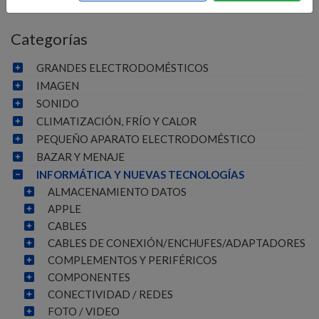
Categorías
GRANDES ELECTRODOMÉSTICOS
IMAGEN
SONIDO
CLIMATIZACIÓN, FRÍO Y CALOR
PEQUEÑO APARATO ELECTRODOMÉSTICO
BAZAR Y MENAJE
INFORMÁTICA Y NUEVAS TECNOLOGÍAS
ALMACENAMIENTO DATOS
APPLE
CABLES
CABLES DE CONEXIÓN/ENCHUFES/ADAPTADORES
COMPLEMENTOS Y PERIFÉRICOS
COMPONENTES
CONECTIVIDAD / REDES
FOTO / VIDEO