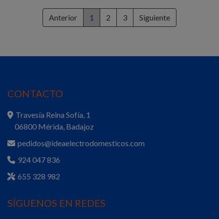
Anterior
1
2
3
Siguiente
CONTACTO
Travesía Reina Sofía, 1
06800 Mérida, Badajoz
pedidos@ideaelectrodomesticos.com
924 047 836
655 328 982
SÍGUENOS EN REDES