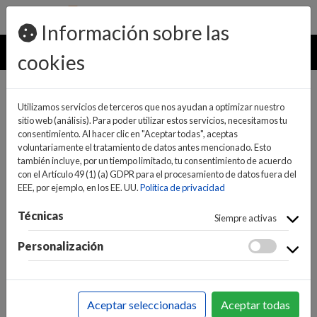
pedidos@ideaelectrodomesticos.com
924 047 836
Información sobre las
MENU
cookies
Utilizamos servicios de terceros que nos ayudan a optimizar nuestro
sitio web (análisis). Para poder utilizar estos servicios, necesitamos tu
consentimiento. Al hacer clic en "Aceptar todas", aceptas
voluntariamente el tratamiento de datos antes mencionado. Esto
también incluye, por un tiempo limitado, tu consentimiento de acuerdo
con el Artículo 49 (1) (a) GDPR para el procesamiento de datos fuera del
EEE, por ejemplo, en los EE. UU.
Política de privacidad
(0)
(0)
Técnicas
Siempre activas
Personalización
INICIO
>
INFORMÁTICA Y NUEVAS TECNOLOGÍAS
>
COMPONENTES
>
PDAS PROFESIONALES
Aceptar seleccionadas
Aceptar todas