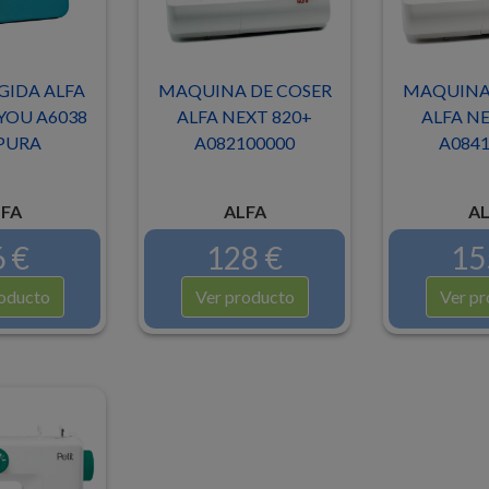
GIDA ALFA
MAQUINA DE COSER
MAQUINA 
YOU A6038
ALFA NEXT 820+
ALFA NE
PURA
A082100000
A0841
FA
ALFA
AL
 €
128 €
15
oducto
Ver producto
Ver pr