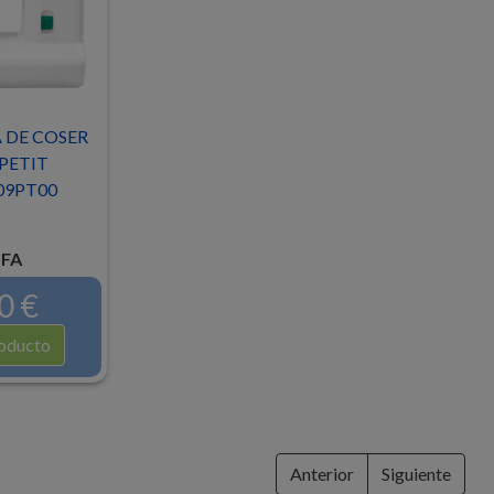
DE COSER
PETIT
9PT00
FA
0 €
oducto
Anterior
Siguiente