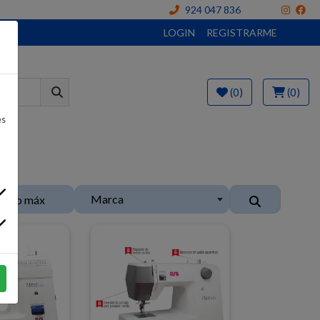
924 047 836
LOGIN
REGISTRARME
(0)
(0)
es
Marca