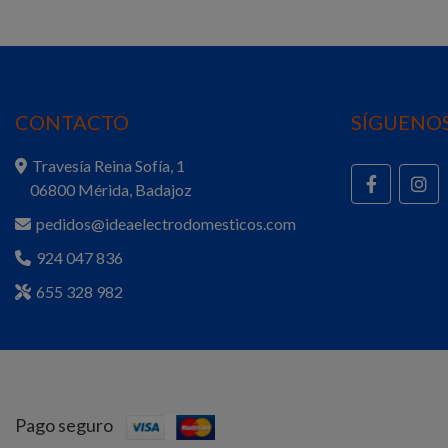
CONTACTO
SÍGUENOS
Travesía Reina Sofía, 1
06800 Mérida, Badajoz
pedidos@ideaelectrodomesticos.com
924 047 836
655 328 982
Pago seguro