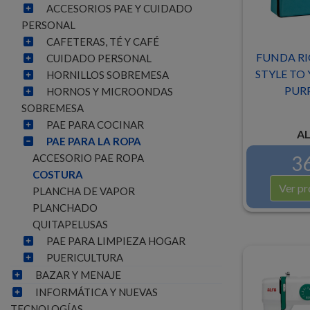
ACCESORIOS PAE Y CUIDADO
PERSONAL
CAFETERAS, TÉ Y CAFÉ
FUNDA RI
CUIDADO PERSONAL
STYLE TO 
HORNILLOS SOBREMESA
PUR
HORNOS Y MICROONDAS
SOBREMESA
PAE PARA COCINAR
AL
PAE PARA LA ROPA
36
ACCESORIO PAE ROPA
COSTURA
Ver pr
PLANCHA DE VAPOR
PLANCHADO
QUITAPELUSAS
PAE PARA LIMPIEZA HOGAR
PUERICULTURA
BAZAR Y MENAJE
INFORMÁTICA Y NUEVAS
TECNOLOGÍAS