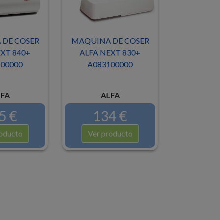
DE COSER
MAQUINA DE COSER
XT 840+
ALFA NEXT 830+
00000
A083100000
FA
ALFA
5 €
134 €
oducto
Ver producto