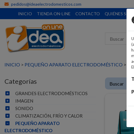
pedidos@ideaelectrodomesticos.com
INICIO
TIENDA ON-LINE
CONTACTO
QUIÉNES SO
U
(
h
m
a
INICIO
>
PEQUEÑO APARATO ELECTRODOMÉSTICO
>
PA
E
T
Categorías
P
GRANDES ELECTRODOMÉSTICOS
IMAGEN
SONIDO
CLIMATIZACIÓN, FRÍO Y CALOR
PEQUEÑO APARATO
ELECTRODOMÉSTICO