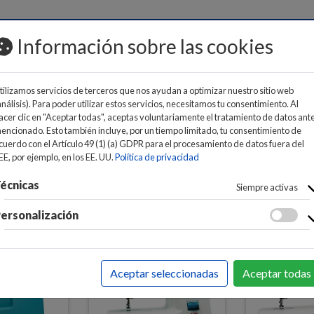
MOS
Información sobre las cookies
tilizamos servicios de terceros que nos ayudan a optimizar nuestro sitio web
análisis). Para poder utilizar estos servicios, necesitamos tu consentimiento. Al
acer clic en "Aceptar todas", aceptas voluntariamente el tratamiento de datos ant
encionado. Esto también incluye, por un tiempo limitado, tu consentimiento de
cuerdo con el Artículo 49 (1) (a) GDPR para el procesamiento de datos fuera del
E PARA LA ROPA
>
COSTURA
EE, por ejemplo, en los EE. UU.
Política de privacidad
écnicas
Siempre activas
ersonalización
Aceptar seleccionadas
Aceptar todas