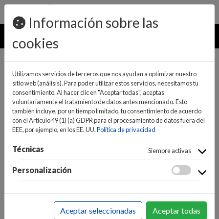
pedidos@ideaelectrodomesticos.com
924 047 836
Información sobre las
MENU
cookies
Utilizamos servicios de terceros que nos ayudan a optimizar nuestro
sitio web (análisis). Para poder utilizar estos servicios, necesitamos tu
consentimiento. Al hacer clic en "Aceptar todas", aceptas
voluntariamente el tratamiento de datos antes mencionado. Esto
también incluye, por un tiempo limitado, tu consentimiento de acuerdo
con el Artículo 49 (1) (a) GDPR para el procesamiento de datos fuera del
EEE, por ejemplo, en los EE. UU.
Política de privacidad
(0)
(0)
Técnicas
Siempre activas
Personalización
INICIO
>
IMAGEN
>
REPRODUCTORES Y PROYECTORES
>
SINTONIZADOR TDT
Aceptar seleccionadas
Aceptar todas