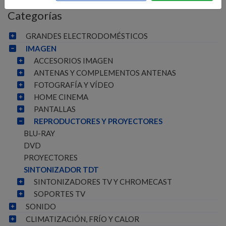
Categorías
GRANDES ELECTRODOMÉSTICOS
IMAGEN
ACCESORIOS IMAGEN
ANTENAS Y COMPLEMENTOS ANTENAS
FOTOGRAFÍA Y VÍDEO
HOME CINEMA
PANTALLAS
REPRODUCTORES Y PROYECTORES
BLU-RAY
DVD
PROYECTORES
SINTONIZADOR TDT
SINTONIZADORES TV Y CHROMECAST
SOPORTES TV
SONIDO
CLIMATIZACIÓN, FRÍO Y CALOR