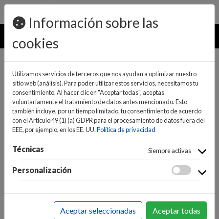
pedidos@ideaelectrodomesticos.com
924 047 836
Información sobre las
MENU
cookies
Utilizamos servicios de terceros que nos ayudan a optimizar nuestro
sitio web (análisis). Para poder utilizar estos servicios, necesitamos tu
consentimiento. Al hacer clic en "Aceptar todas", aceptas
voluntariamente el tratamiento de datos antes mencionado. Esto
también incluye, por un tiempo limitado, tu consentimiento de acuerdo
con el Artículo 49 (1) (a) GDPR para el procesamiento de datos fuera del
EEE, por ejemplo, en los EE. UU.
Política de privacidad
(0)
(0)
Técnicas
Siempre activas
Personalización
INICIO
>
CLIMATIZACIÓN, FRÍO Y CALOR
>
AIRE
ACONDICIONADO
>
CASSETE
Aceptar seleccionadas
Aceptar todas