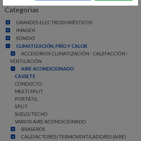
Categorías
GRANDES ELECTRODOMÉSTICOS
IMAGEN
SONIDO
CLIMATIZACIÓN, FRÍO Y CALOR
ACCESORIOS CLIMATIZACIÓN - CALEFACCIÓN -
VENTILACIÓN
AIRE ACONDICIONADO
CASSETE
CONDUCTO
MULTI SPLIT
PORTÁTIL
SPLIT
SUELO/TECHO
VARIOS AIRE ACONDICIONADO
BRASEROS
CALEFACTORES/TERMOVENTILADORES (AIRE)