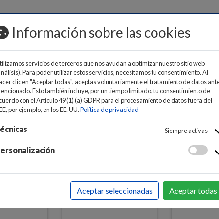
MOS
Información sobre las cookies
tilizamos servicios de terceros que nos ayudan a optimizar nuestro sitio web
análisis). Para poder utilizar estos servicios, necesitamos tu consentimiento. Al
acer clic en "Aceptar todas", aceptas voluntariamente el tratamiento de datos ant
encionado. Esto también incluye, por un tiempo limitado, tu consentimiento de
cuerdo con el Artículo 49 (1) (a) GDPR para el procesamiento de datos fuera del
FÉRICOS
>
ALTAVOCES
>
ADAPTADORES DE SONIDO INALA
EE, por ejemplo, en los EE. UU.
Política de privacidad
écnicas
Siempre activas
ersonalización
Aceptar seleccionadas
Aceptar todas