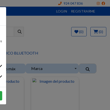
924 047 836
LOGIN
REGISTRARME
(0)
(0)
es
MBRICO BLUETOOTH
Marca