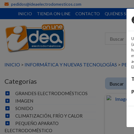
pedidos@ideaelectrodomesticos.com
INICIO
TIENDA ON-LINE
CONTACTO
QUIÉNES SO
U
(
h
m
a
INICIO
>
INFORMÁTICA Y NUEVAS TECNOLOGÍAS
>
PERI
E
T
Categorías
P
GRANDES ELECTRODOMÉSTICOS
IMAGEN
SONIDO
CLIMATIZACIÓN, FRÍO Y CALOR
PEQUEÑO APARATO
ELECTRODOMÉSTICO