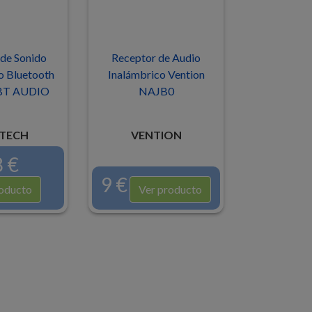
de Sonido
Receptor de Audio
o Bluetooth
Inalámbrico Vention
 BT AUDIO
NAJB0
TECH
VENTION
 €
9 €
oducto
Ver producto