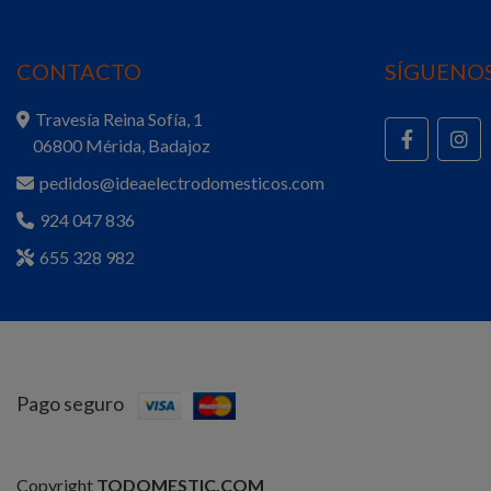
CONTACTO
SÍGUENOS
Travesía Reina Sofía, 1
06800 Mérida, Badajoz
pedidos@ideaelectrodomesticos.com
924 047 836
655 328 982
Pago seguro
Copyright
TODOMESTIC.COM