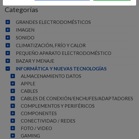
Categorías
GRANDES ELECTRODOMÉSTICOS
IMAGEN
SONIDO
CLIMATIZACIÓN, FRÍO Y CALOR
PEQUEÑO APARATO ELECTRODOMÉSTICO
BAZAR Y MENAJE
INFORMÁTICA Y NUEVAS TECNOLOGÍAS
ALMACENAMIENTO DATOS
APPLE
CABLES
CABLES DE CONEXIÓN/ENCHUFES/ADAPTADORES
COMPLEMENTOS Y PERIFÉRICOS
COMPONENTES
CONECTIVIDAD / REDES
FOTO / VIDEO
GAMING