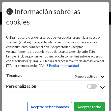
pedidos@ideaelectrodomesticos.com
924 047 836
Información sobre las
MENU
cookies
Utilizamos servicios de terceros que nos ayudan a optimizar nuestro
sitio web (análisis). Para poder utilizar estos servicios, necesitamos tu
consentimiento. Al hacer clic en "Aceptar todas", aceptas
voluntariamente el tratamiento de datos antes mencionado. Esto
también incluye, por un tiempo limitado, tu consentimiento de acuerdo
con el Artículo 49 (1) (a) GDPR para el procesamiento de datos fuera del
EEE, por ejemplo, en los EE. UU.
Política de privacidad
(0)
(0)
Técnicas
Siempre activas
Personalización
INICIO
>
INFORMÁTICA Y NUEVAS TECNOLOGÍAS
>
ORDENADORES
>
ORDENADORES
Aceptar seleccionadas
Aceptar todas