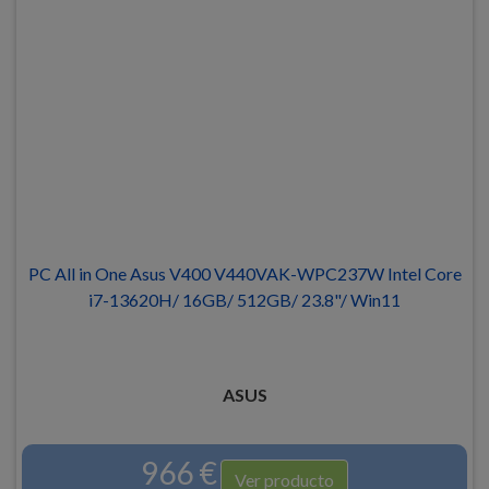
PC All in One Asus V400 V440VAK-WPC237W Intel Core
i7-13620H/ 16GB/ 512GB/ 23.8"/ Win11
ASUS
966 €
Ver producto