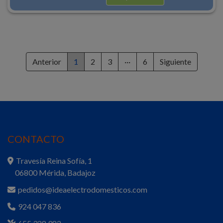
Anterior
1
2
3
···
6
Siguiente
CONTACTO
Travesía Reina Sofía, 1
06800 Mérida, Badajoz
pedidos@ideaelectrodomesticos.com
924 047 836