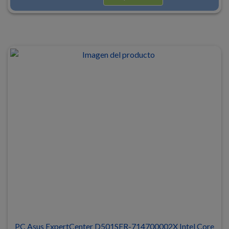
PC Asus ExpertCenter D501SER-714700002X Intel Core