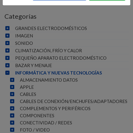
Categorías
GRANDES ELECTRODOMÉSTICOS
IMAGEN
SONIDO
CLIMATIZACIÓN, FRÍO Y CALOR
PEQUEÑO APARATO ELECTRODOMÉSTICO
BAZAR Y MENAJE
INFORMÁTICA Y NUEVAS TECNOLOGÍAS
ALMACENAMIENTO DATOS
APPLE
CABLES
CABLES DE CONEXIÓN/ENCHUFES/ADAPTADORES
COMPLEMENTOS Y PERIFÉRICOS
COMPONENTES
CONECTIVIDAD / REDES
FOTO / VIDEO