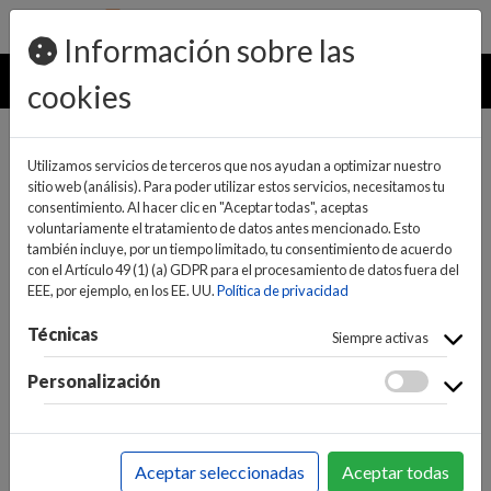
pedidos@ideaelectrodomesticos.com
924 047 836
Información sobre las
MENU
cookies
Utilizamos servicios de terceros que nos ayudan a optimizar nuestro
sitio web (análisis). Para poder utilizar estos servicios, necesitamos tu
consentimiento. Al hacer clic en "Aceptar todas", aceptas
voluntariamente el tratamiento de datos antes mencionado. Esto
también incluye, por un tiempo limitado, tu consentimiento de acuerdo
con el Artículo 49 (1) (a) GDPR para el procesamiento de datos fuera del
EEE, por ejemplo, en los EE. UU.
Política de privacidad
(0)
(0)
Técnicas
Siempre activas
Personalización
INICIO
>
INFORMÁTICA Y NUEVAS TECNOLOGÍAS
>
SMARTPHONES / TELÉFONOS
>
FUNDAS Y
Aceptar seleccionadas
Aceptar todas
PROTECTORES
>
FUNDAS IMPERMEABLES