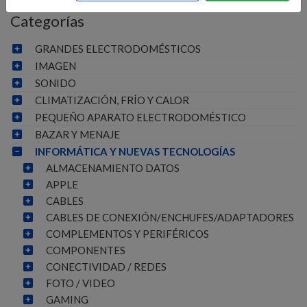
Categorías
GRANDES ELECTRODOMÉSTICOS
IMAGEN
SONIDO
CLIMATIZACIÓN, FRÍO Y CALOR
PEQUEÑO APARATO ELECTRODOMÉSTICO
BAZAR Y MENAJE
INFORMÁTICA Y NUEVAS TECNOLOGÍAS
ALMACENAMIENTO DATOS
APPLE
CABLES
CABLES DE CONEXIÓN/ENCHUFES/ADAPTADORES
COMPLEMENTOS Y PERIFÉRICOS
COMPONENTES
CONECTIVIDAD / REDES
FOTO / VIDEO
GAMING