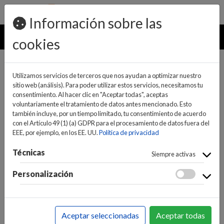
pedidos@ideaelectrodomesticos.com
924 047 836
Información sobre las
MENU
cookies
Utilizamos servicios de terceros que nos ayudan a optimizar nuestro
sitio web (análisis). Para poder utilizar estos servicios, necesitamos tu
consentimiento. Al hacer clic en "Aceptar todas", aceptas
voluntariamente el tratamiento de datos antes mencionado. Esto
también incluye, por un tiempo limitado, tu consentimiento de acuerdo
con el Artículo 49 (1) (a) GDPR para el procesamiento de datos fuera del
EEE, por ejemplo, en los EE. UU.
Política de privacidad
(0)
(0)
Técnicas
Siempre activas
Personalización
INICIO
>
INFORMÁTICA Y NUEVAS TECNOLOGÍAS
>
TELEFONOS Y TABLETS
>
FIJOS
Aceptar seleccionadas
Aceptar todas