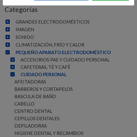
Categorías
GRANDES ELECTRODOMÉSTICOS
IMAGEN
SONIDO
CLIMATIZACIÓN, FRÍO Y CALOR
PEQUEÑO APARATO ELECTRODOMÉSTICO
ACCESORIOS PAE Y CUIDADO PERSONAL
CAFETERAS, TÉ Y CAFÉ
CUIDADO PERSONAL
AFEITADORAS
BARBEROS Y CORTAPELOS
BASCULA DE BAÑO
CABELLO
CENTRO DENTAL
CEPILLOS DENTALES
DEPILADORAS
HIGIENE DENTAL Y RECAMBIOS