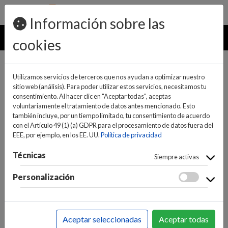
pedidos@ideaelectrodomesticos.com
924 047 836
Información sobre las
MENU
cookies
Utilizamos servicios de terceros que nos ayudan a optimizar nuestro
sitio web (análisis). Para poder utilizar estos servicios, necesitamos tu
consentimiento. Al hacer clic en "Aceptar todas", aceptas
voluntariamente el tratamiento de datos antes mencionado. Esto
también incluye, por un tiempo limitado, tu consentimiento de acuerdo
con el Artículo 49 (1) (a) GDPR para el procesamiento de datos fuera del
EEE, por ejemplo, en los EE. UU.
Política de privacidad
(0)
(0)
Técnicas
Siempre activas
Personalización
INICIO
>
PEQUEÑO APARATO ELECTRODOMÉSTICO
>
CUIDADO PERSONAL
Aceptar seleccionadas
Aceptar todas