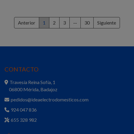
Anterior
1
2
3
···
30
Siguiente
CONTACTO
Travesía Reina Sofía, 1
06800 Mérida, Badajoz
pedidos@ideaelectrodomesticos.com
924 047 836
655 328 982