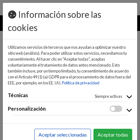
pedidos@ideaelectrodomesticos.com
924 047 836
Información sobre las
MENU
cookies
Utilizamos servicios de terceros que nos ayudan a optimizar nuestro
sitio web (análisis). Para poder utilizar estos servicios, necesitamos tu
consentimiento. Al hacer clic en "Aceptar todas", aceptas
voluntariamente el tratamiento de datos antes mencionado. Esto
también incluye, por un tiempo limitado, tu consentimiento de acuerdo
con el Artículo 49 (1) (a) GDPR para el procesamiento de datos fuera del
EEE, por ejemplo, en los EE. UU.
Política de privacidad
(0)
(0)
Técnicas
Siempre activas
Personalización
INICIO
>
INFORMÁTICA Y NUEVAS TECNOLOGÍAS
>
SMARTPHONES / TELÉFONOS
>
SMARTPHONES Y
Aceptar seleccionadas
Aceptar todas
MOVILES
>
SMARTPHONES