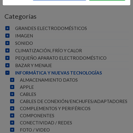
Categorías
GRANDES ELECTRODOMÉSTICOS
IMAGEN
SONIDO
CLIMATIZACIÓN, FRÍO Y CALOR
PEQUEÑO APARATO ELECTRODOMÉSTICO
BAZAR Y MENAJE
INFORMÁTICA Y NUEVAS TECNOLOGÍAS
ALMACENAMIENTO DATOS
APPLE
CABLES
CABLES DE CONEXIÓN/ENCHUFES/ADAPTADORES
COMPLEMENTOS Y PERIFÉRICOS
COMPONENTES
CONECTIVIDAD / REDES
FOTO / VIDEO