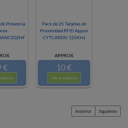
de Presencia
Pack de 25 Tarjetas de
rox
Proximidad RFID Appox
DANCE02NF
CYTCARDS/ 125KHz
ROX
APPROX
 €
10 €
oducto
Ver producto
Anterior
Siguiente