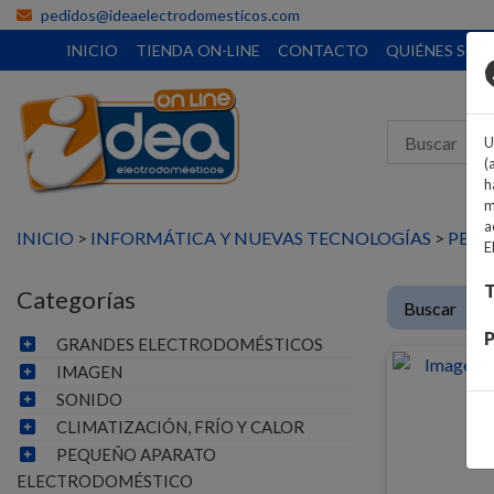
pedidos@ideaelectrodomesticos.com
INICIO
TIENDA ON-LINE
CONTACTO
QUIÉNES SO
U
(
h
m
a
INICIO
>
INFORMÁTICA Y NUEVAS TECNOLOGÍAS
>
PERI
E
T
Categorías
P
GRANDES ELECTRODOMÉSTICOS
IMAGEN
SONIDO
CLIMATIZACIÓN, FRÍO Y CALOR
PEQUEÑO APARATO
ELECTRODOMÉSTICO