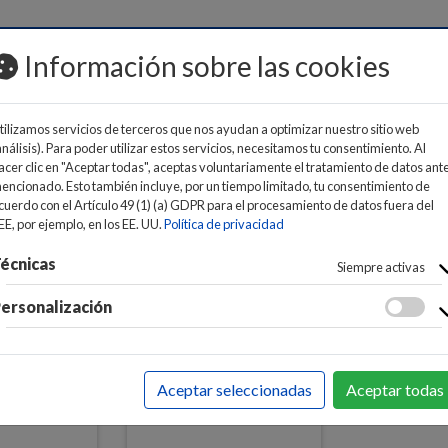
MOS
Información sobre las cookies
tilizamos servicios de terceros que nos ayudan a optimizar nuestro sitio web
análisis). Para poder utilizar estos servicios, necesitamos tu consentimiento. Al
acer clic en "Aceptar todas", aceptas voluntariamente el tratamiento de datos ant
encionado. Esto también incluye, por un tiempo limitado, tu consentimiento de
cuerdo con el Artículo 49 (1) (a) GDPR para el procesamiento de datos fuera del
FÉRICOS
>
DISPOSITIVOS CONTROL DE PRESENCIA
>
DISPOS
EE, por ejemplo, en los EE. UU.
Política de privacidad
écnicas
Siempre activas
ersonalización
Aceptar seleccionadas
Aceptar todas