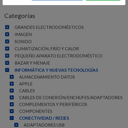
Categorías
GRANDES ELECTRODOMÉSTICOS
IMAGEN
SONIDO
CLIMATIZACIÓN, FRÍO Y CALOR
PEQUEÑO APARATO ELECTRODOMÉSTICO
BAZAR Y MENAJE
INFORMÁTICA Y NUEVAS TECNOLOGÍAS
ALMACENAMIENTO DATOS
APPLE
CABLES
CABLES DE CONEXIÓN/ENCHUFES/ADAPTADORES
COMPLEMENTOS Y PERIFÉRICOS
COMPONENTES
CONECTIVIDAD / REDES
ADAPTADORES USB