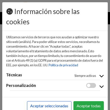
pedidos@ideaelectrodomesticos.com
924 047 836
Información sobre las
MENU
cookies
Utilizamos servicios de terceros que nos ayudan a optimizar nuestro
sitio web (análisis). Para poder utilizar estos servicios, necesitamos tu
consentimiento. Al hacer clic en "Aceptar todas", aceptas
voluntariamente el tratamiento de datos antes mencionado. Esto
también incluye, por un tiempo limitado, tu consentimiento de acuerdo
con el Artículo 49 (1) (a) GDPR para el procesamiento de datos fuera del
EEE, por ejemplo, en los EE. UU.
Política de privacidad
(0)
(0)
Técnicas
Siempre activas
Personalización
INICIO
>
INFORMÁTICA Y NUEVAS TECNOLOGÍAS
>
CONECTIVIDAD / REDES
>
CONECTIVIDAD
>
Aceptar seleccionadas
Aceptar todas
CONECTORES RJ45 / RJ11