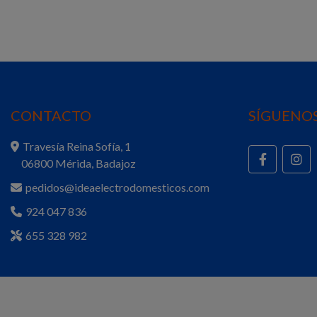
CONTACTO
SÍGUENOS
Travesía Reina Sofía, 1
06800 Mérida, Badajoz
pedidos@ideaelectrodomesticos.com
924 047 836
655 328 982