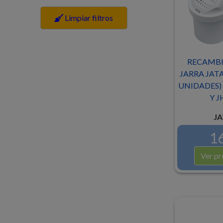
Limpiar filtros
RECAMBI
JARRA JATA
UNIDADES) 
Y J
JA
16
Ver pr