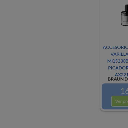
ACCESORIO
VARILL
MQS230B
PICADOR
AX221
BRAUN D
16
Ver pr