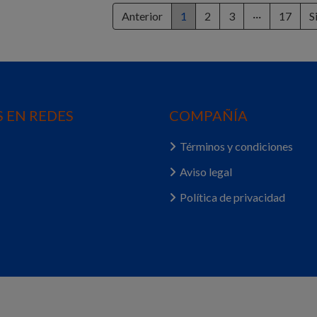
Anterior
1
2
3
···
17
S
 EN REDES
COMPAÑÍA
Términos y condiciones
Aviso legal
Política de privacidad