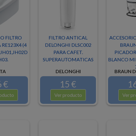
O FILTRO
FILTRO ANTICAL
ACCESORIO
 RE123X4 (4
DELONGHI DLSC002
BRAUN
JH01,JH02D
PARA CAFET.
PICADORA
H03.
SUPERAUTOMATICAS
BLANCO MIN
TA
DELONGHI
BRAUN D
 €
15 €
16
oducto
Ver producto
Ver pr