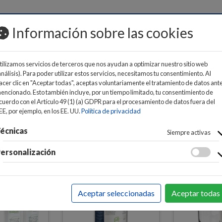
MOS
Información sobre las cookies
tilizamos servicios de terceros que nos ayudan a optimizar nuestro sitio web
análisis). Para poder utilizar estos servicios, necesitamos tu consentimiento. Al
acer clic en "Aceptar todas", aceptas voluntariamente el tratamiento de datos ant
encionado. Esto también incluye, por un tiempo limitado, tu consentimiento de
cuerdo con el Artículo 49 (1) (a) GDPR para el procesamiento de datos fuera del
EE, por ejemplo, en los EE. UU.
Política de privacidad
écnicas
Siempre activas
ersonalización
Aceptar seleccionadas
Aceptar todas