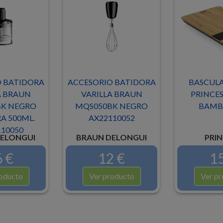
 BATIDORA
ACCESORIO BATIDORA
BASCULA
A BRAUN
VARILLA BRAUN
PRINCES
K NEGRO
MQS050BK NEGRO
BAMBU
A 500ML.
AX22110052
10050
ELONGUI
BRAUN DELONGUI
PRIN
 €
12 €
15
oducto
Ver producto
Ver pr