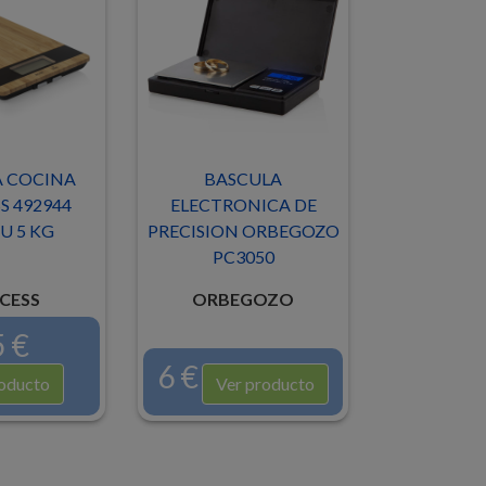
 COCINA
BASCULA
S 492944
ELECTRONICA DE
 5 KG
PRECISION ORBEGOZO
PC3050
CESS
ORBEGOZO
 €
6 €
oducto
Ver producto