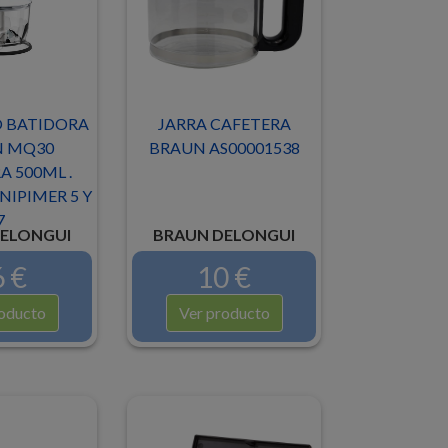
 BATIDORA
JARRA CAFETERA
 MQ30
BRAUN AS00001538
 500ML .
IPIMER 5 Y
7
ELONGUI
BRAUN DELONGUI
 €
10 €
oducto
Ver producto