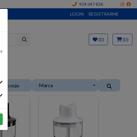
924 047 836
LOGIN
REGISTRARME
(0)
(0)
es
Marca