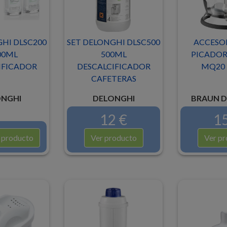
HI DLSC200
SET DELONGHI DLSC500
ACCESOR
00ML
500ML
PICADOR
IFICADOR
DESCALCIFICADOR
MQ20 
CAFETERAS
NGHI
DELONGHI
BRAUN D
12 €
15
 producto
Ver producto
Ver pr