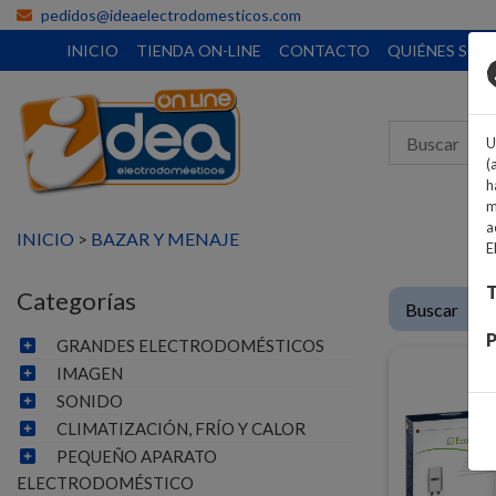
pedidos@ideaelectrodomesticos.com
INICIO
TIENDA ON-LINE
CONTACTO
QUIÉNES SO
U
(
h
m
a
INICIO
>
BAZAR Y MENAJE
E
T
Categorías
P
GRANDES ELECTRODOMÉSTICOS
IMAGEN
SONIDO
CLIMATIZACIÓN, FRÍO Y CALOR
PEQUEÑO APARATO
ELECTRODOMÉSTICO