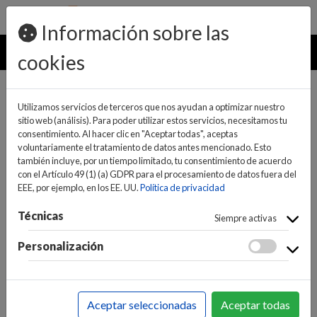
pedidos@ideaelectrodomesticos.com
924 047 836
Información sobre las
MENU
cookies
Utilizamos servicios de terceros que nos ayudan a optimizar nuestro
sitio web (análisis). Para poder utilizar estos servicios, necesitamos tu
consentimiento. Al hacer clic en "Aceptar todas", aceptas
voluntariamente el tratamiento de datos antes mencionado. Esto
también incluye, por un tiempo limitado, tu consentimiento de acuerdo
con el Artículo 49 (1) (a) GDPR para el procesamiento de datos fuera del
EEE, por ejemplo, en los EE. UU.
Política de privacidad
(0)
(0)
Técnicas
Siempre activas
Personalización
INICIO
>
INFORMÁTICA Y NUEVAS TECNOLOGÍAS
>
ALMACENAMIENTO DATOS
Aceptar seleccionadas
Aceptar todas