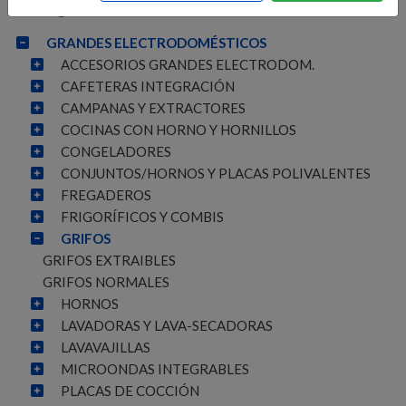
Categorías
GRANDES ELECTRODOMÉSTICOS
ACCESORIOS GRANDES ELECTRODOM.
CAFETERAS INTEGRACIÓN
CAMPANAS Y EXTRACTORES
COCINAS CON HORNO Y HORNILLOS
CONGELADORES
CONJUNTOS/HORNOS Y PLACAS POLIVALENTES
FREGADEROS
FRIGORÍFICOS Y COMBIS
GRIFOS
GRIFOS EXTRAIBLES
GRIFOS NORMALES
HORNOS
LAVADORAS Y LAVA-SECADORAS
LAVAVAJILLAS
MICROONDAS INTEGRABLES
PLACAS DE COCCIÓN