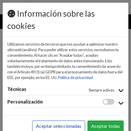
pedidos@ideaelectrodomesticos.com
924 047 836
Información sobre las
MENU
cookies
Utilizamos servicios de terceros que nos ayudan a optimizar nuestro
sitio web (análisis). Para poder utilizar estos servicios, necesitamos tu
consentimiento. Al hacer clic en "Aceptar todas", aceptas
voluntariamente el tratamiento de datos antes mencionado. Esto
también incluye, por un tiempo limitado, tu consentimiento de acuerdo
con el Artículo 49 (1) (a) GDPR para el procesamiento de datos fuera del
EEE, por ejemplo, en los EE. UU.
Política de privacidad
(0)
(0)
Técnicas
Siempre activas
Personalización
INICIO
>
GRANDES ELECTRODOMÉSTICOS
>
GRIFOS
Aceptar seleccionadas
Aceptar todas