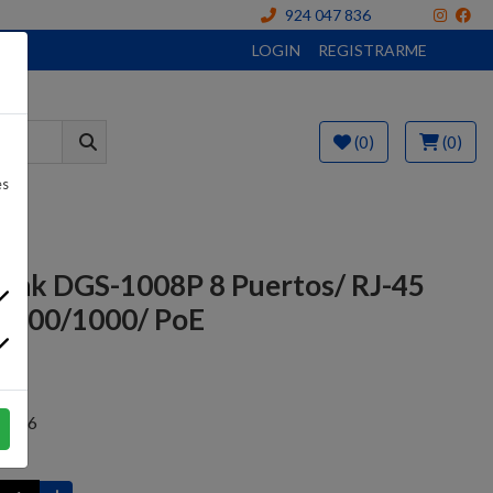
924 047 836
LOGIN
REGISTRARME
(0)
(0)
es
Link DGS-1008P 8 Puertos/ RJ-45
0/100/1000/ PoE
 €
4176