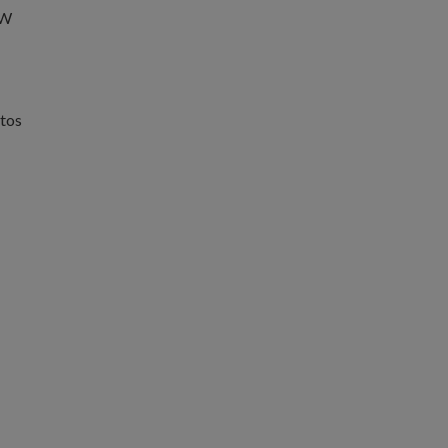
 W
tos