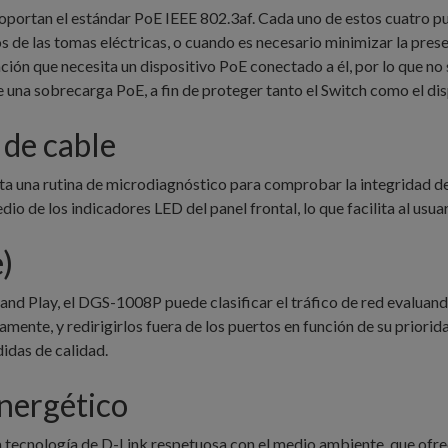
ortan el estándar PoE IEEE 802.3af. Cada uno de estos cuatro pu
 de las tomas eléctricas, o cuando es necesario minimizar la prese
ión que necesita un dispositivo PoE conectado a él, por lo que n
e una sobrecarga PoE, a fin de proteger tanto el Switch como el dis
 de cable
a una rutina de microdiagnóstico para comprobar la integridad de l
edio de los indicadores LED del panel frontal, lo que facilita al usu
)
 and Play, el DGS-1008P puede clasificar el tráfico de red evalua
amente, y redirigirlos fuera de los puertos en función de su priorid
didas de calidad.
nergético
 tecnología de D-Link respetuosa con el medio ambiente, que ofr