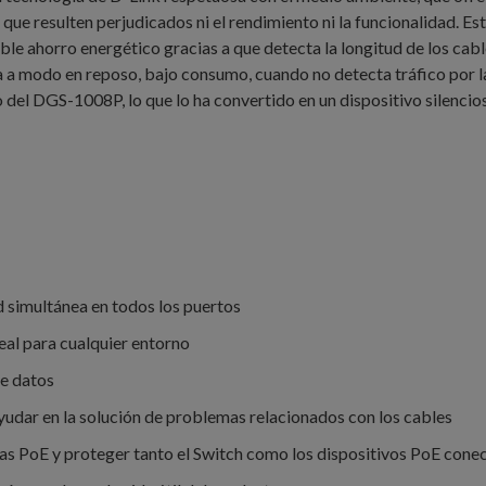
n que resulten perjudicados ni el rendimiento ni la funcionalidad. 
le ahorro energético gracias a que detecta la longitud de los cable
sa a modo en reposo, bajo consumo, cuando no detecta tráfico por 
ño del DGS-1008P, lo que lo ha convertido en un dispositivo silenci
 simultánea en todos los puertos
deal para cualquier entorno
de datos
yudar en la solución de problemas relacionados con los cables
as PoE y proteger tanto el Switch como los dispositivos PoE cone