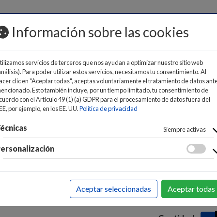
MOS
Información sobre las cookies
tilizamos servicios de terceros que nos ayudan a optimizar nuestro sitio web
análisis). Para poder utilizar estos servicios, necesitamos tu consentimiento. Al
acer clic en "Aceptar todas", aceptas voluntariamente el tratamiento de datos ant
encionado. Esto también incluye, por un tiempo limitado, tu consentimiento de
cuerdo con el Artículo 49 (1) (a) GDPR para el procesamiento de datos fuera del
CTIVIDAD / REDES
>
CONECTIVIDAD
>
SWITCHS
EE, por ejemplo, en los EE. UU.
Política de privacidad
Switch D-
écnicas
Siempre activas
Gigabit 1
ersonalización
52
Precio:
EAN:
079006934
Aceptar seleccionadas
Aceptar todas
Marca:
DLINK