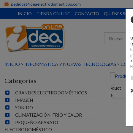
pedidos@ideaelectrodomesticos.com
INICIO
TIENDA ON-LINE
CONTACTO
QUIÉNES SO
U
(
h
m
a
INICIO
>
INFORMÁTICA Y NUEVAS TECNOLOGÍAS
>
CONE
E
T
Categorías
P
GRANDES ELECTRODOMÉSTICOS
IMAGEN
SONIDO
CLIMATIZACIÓN, FRÍO Y CALOR
PEQUEÑO APARATO
ELECTRODOMÉSTICO