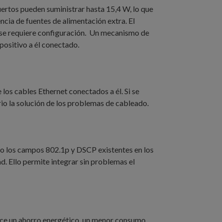
ertos pueden suministrar hasta 15,4 W, lo que
ncia de fuentes de alimentación extra. El
o se requiere configuración. Un mecanismo de
positivo a él conectado.
os cables Ethernet conectados a él. Si se
ario la solución de los problemas de cableado.
ndo los campos 802.1p y DSCP existentes en los
ad. Ello permite integrar sin problemas el
ece un ahorro energético, un menor consumo