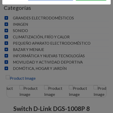
Categorías
GRANDES ELECTRODOMÉSTICOS
IMAGEN
SONIDO
CLIMATIZACIÓN, FRÍO Y CALOR
PEQUEÑO APARATO ELECTRODOMÉSTICO
BAZAR Y MENAJE
INFORMÁTICA Y NUEVAS TECNOLOGÍAS
MOVILIDAD Y ACTIVIDAD DEPORTIVA
DOMÓTICA, HOGAR Y JARDÍN
Switch D-Link DGS-1008P 8