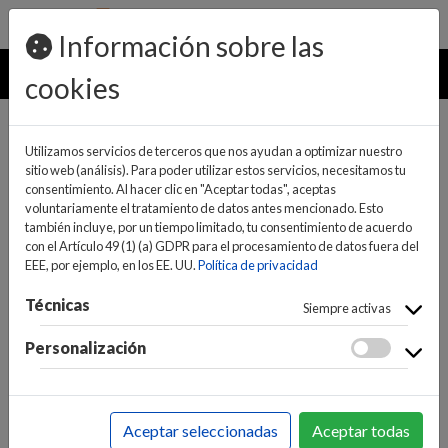
pedidos@ideaelectrodomesticos.com
924 047 836
Información sobre las
MENU
cookies
Utilizamos servicios de terceros que nos ayudan a optimizar nuestro
sitio web (análisis). Para poder utilizar estos servicios, necesitamos tu
consentimiento. Al hacer clic en "Aceptar todas", aceptas
voluntariamente el tratamiento de datos antes mencionado. Esto
también incluye, por un tiempo limitado, tu consentimiento de acuerdo
con el Artículo 49 (1) (a) GDPR para el procesamiento de datos fuera del
EEE, por ejemplo, en los EE. UU.
Política de privacidad
(0)
(0)
Técnicas
Siempre activas
Personalización
INICIO
>
INFORMÁTICA Y NUEVAS TECNOLOGÍAS
>
CONECTIVIDAD / REDES
>
CONECTIVIDAD
>
SWITCHS
Aceptar seleccionadas
Aceptar todas