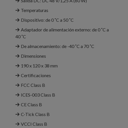
Salida DC: DC 48 V/1,25 A (60 W)
Temperaturas
Dispositivo: de 0 ˚C a 50 ˚C
Adaptador de alimentación externo: de 0 ˚C a
40 ˚C
De almacenamiento: de -40 ˚C a 70 ˚C
Dimensiones
190 x 120 x 38 mm
Certificaciones
FCC Class B
ICES-003 Class B
CE Class B
C-Tick Class B
VCCI Class B