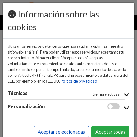
pedidos@ideaelectrodomesticos.com
924 047 836
Información sobre las
MENU
cookies
Utilizamos servicios de terceros que nos ayudan a optimizar nuestro
sitio web (análisis). Para poder utilizar estos servicios, necesitamos tu
consentimiento. Al hacer clic en "Aceptar todas", aceptas
voluntariamente el tratamiento de datos antes mencionado. Esto
también incluye, por un tiempo limitado, tu consentimiento de acuerdo
con el Artículo 49 (1) (a) GDPR para el procesamiento de datos fuera del
EEE, por ejemplo, en los EE. UU.
Política de privacidad
(0)
(0)
Técnicas
Siempre activas
Personalización
INICIO
>
GRANDES ELECTRODOMÉSTICOS
>
GRIFOS
>
GRIFOS NORMALES
Aceptar seleccionadas
Aceptar todas