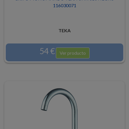
116030071
TEKA
54 €
Ver producto