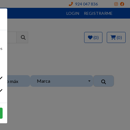
924 047 836
LOGIN
REGISTRARME
(0)
(0)
es
Marca