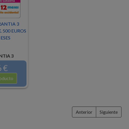
RANTIA 3
 500 EUROS
ESES
TIA 3
 €
oducto
Anterior
Siguiente