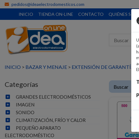
pedidos@ideaelectrodomesticos.com
INICIO
TIENDA ON-LINE
CONTACTO
QUIÉNES SO
U
(
h
m
a
INICIO
>
BAZAR Y MENAJE
>
EXTENSIÓN DE GARANTÍA
E
T
Categorías
P
GRANDES ELECTRODOMÉSTICOS
IMAGEN
SONIDO
CLIMATIZACIÓN, FRÍO Y CALOR
PEQUEÑO APARATO
ELECTRODOMÉSTICO