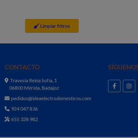
Limpiar filtros
CONTACTO
SÍGUENOS
Travesía Reina Sofía, 1
06800 Mérida, Badajoz
pedidos@ideaelectrodomesticos.com
924 047 836
655 328 982