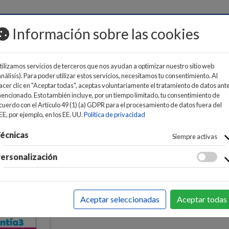
MOS
Información sobre las cookies
tilizamos servicios de terceros que nos ayudan a optimizar nuestro sitio web
análisis). Para poder utilizar estos servicios, necesitamos tu consentimiento. Al
acer clic en "Aceptar todas", aceptas voluntariamente el tratamiento de datos ant
encionado. Esto también incluye, por un tiempo limitado, tu consentimiento de
cuerdo con el Artículo 49 (1) (a) GDPR para el procesamiento de datos fuera del
EE, por ejemplo, en los EE. UU.
Política de privacidad
écnicas
Siempre activas
ersonalización
Aceptar seleccionadas
Aceptar todas