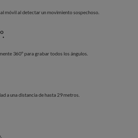
 al móvil al detectar un movimiento sospechoso.
º.
mente 360º para grabar todos los ángulos.
ad a una distancia de hasta 29 metros.
.
.