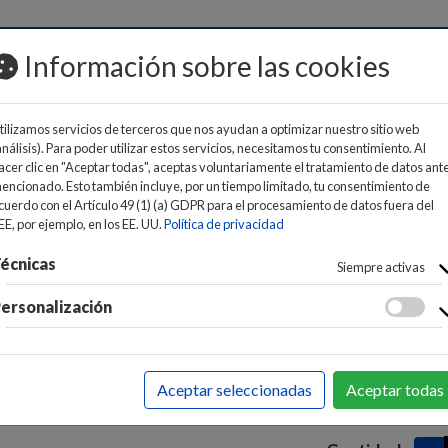
MOS
Información sobre las cookies
tilizamos servicios de terceros que nos ayudan a optimizar nuestro sitio web
análisis). Para poder utilizar estos servicios, necesitamos tu consentimiento. Al
acer clic en "Aceptar todas", aceptas voluntariamente el tratamiento de datos ant
encionado. Esto también incluye, por un tiempo limitado, tu consentimiento de
cuerdo con el Artículo 49 (1) (a) GDPR para el procesamiento de datos fuera del
CTIVIDAD / REDES
>
VIDEOVIGILANCIA
>
CAMARAS VIDEO
EE, por ejemplo, en los EE. UU.
Política de privacidad
Cámara de
écnicas
Siempre activas
TC40/ Vis
ersonalización
41
Precio:
EAN:
489525250
Aceptar seleccionadas
Aceptar todas
Marca:
TP-LINK