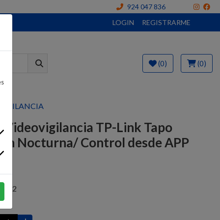
924 047 836
LOGIN
REGISTRARME
(0)
(0)
es
VIGILANCIA
 Videovigilancia TP-Link Tapo
ión Nocturna/ Control desde APP
 €
5832