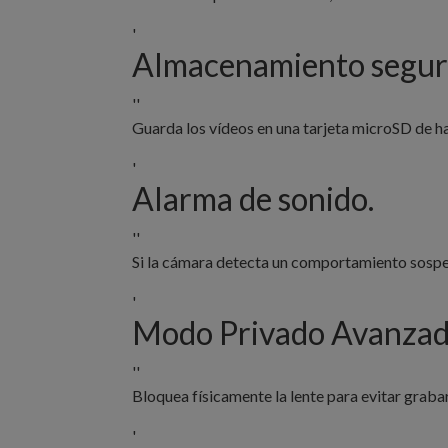
'
Almacenamiento segur
''
Guarda los vídeos en una tarjeta microSD de h
'
Alarma de sonido.
''
Si la cámara detecta un comportamiento sospec
'
Modo Privado Avanzad
''
Bloquea físicamente la lente para evitar graba
'