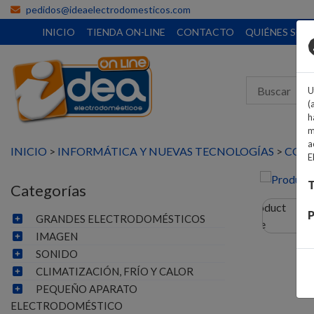
pedidos@ideaelectrodomesticos.com
INICIO
TIENDA ON-LINE
CONTACTO
QUIÉNES SO
U
(
h
m
a
INICIO
>
INFORMÁTICA Y NUEVAS TECNOLOGÍAS
>
CONE
E
T
Categorías
P
GRANDES ELECTRODOMÉSTICOS
IMAGEN
SONIDO
CLIMATIZACIÓN, FRÍO Y CALOR
PEQUEÑO APARATO
ELECTRODOMÉSTICO